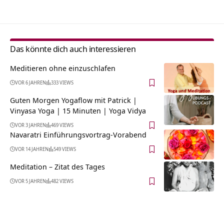
Das könnte dich auch interessieren
Meditieren ohne einzuschlafen
VOR 6 JAHREN
333 VIEWS
Guten Morgen Yogaflow mit Patrick |
Vinyasa Yoga | 15 Minuten | Yoga Vidya
VOR 3 JAHREN
469 VIEWS
Navaratri Einführungsvortrag-Vorabend
VOR 14 JAHREN
549 VIEWS
Meditation – Zitat des Tages
VOR 5 JAHREN
482 VIEWS