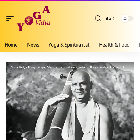
Aa
Größenänderun
Home
News
Yoga & Spiritualität
Health & Food
Yoga Vidya Blog - Yoga, Meditation und Ayurveda
>
Blog
>
Podcast
>
Tägl. Inspiration