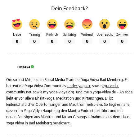
Dein Feedback?
Liebe
Traurig
Fröhlich
Schläfrig
Wütend
Überrascht
Zwinker
0
0
0
0
0
0
0
OMKARA
Omkara ist Mitglied im Social Media Team bei Yoga Vidya Bad Meinberg. Er
betreut die Yoga Vidya Communities
kinder-yoga.cc
sowie
ayurveda-
community.net
sowie
my.yoga-vidya.org
und
mein.yoga-vidya.de
- An Yoga
liebt er vor allem Bhakti-Yoga, Meditation und Kirtansingen. Er ist
leidenschaftlicher Obertonsänger und Maultrommelspieler. So liegt es nahe,
dass er im Yoga Vidya Hauptblog den Mantra Podcast fortführt und mit
neuen Beiträgen aus Mantra- und Kirtan Gesangsaufnahmen aus dem Haus
Yoga Vidya in Bad Meinberg bereichert.