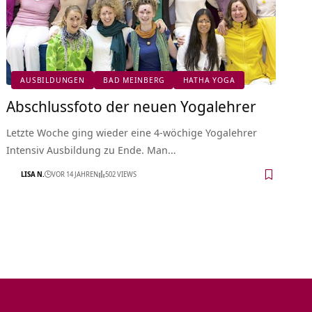
AUSBILDUNGEN
BAD MEINBERG
HATHA YOGA
Abschlussfoto der neuen Yogalehrer
Letzte Woche ging wieder eine 4-wöchige Yogalehrer
Intensiv Ausbildung zu Ende. Man…
LISA N.
VOR 14 JAHREN
502 VIEWS