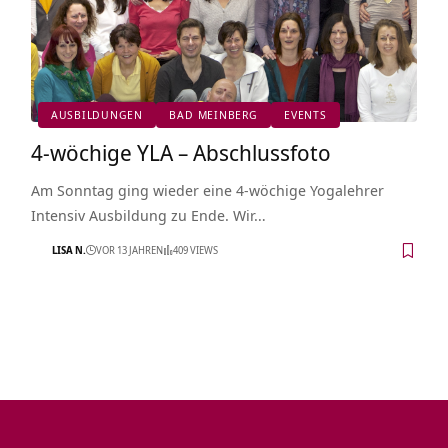
AUSBILDUNGEN
BAD MEINBERG
EVENTS
4-wöchige YLA – Abschlussfoto
Am Sonntag ging wieder eine 4-wöchige Yogalehrer
Intensiv Ausbildung zu Ende. Wir…
LISA N.
VOR 13 JAHREN
409 VIEWS