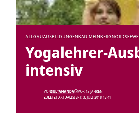
ALLGÄU
AUSBILDUNGEN
BAD MEINBERG
NORDSEE
WE
Yogalehrer-Aus
intensiv
VON
SULTANANDA
VOR 13 JAHREN
ZULETZT AKTUALISIERT: 3. JULI 2018 13:41