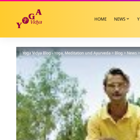
HOME
NEWS
Y
Yoga Vidya Blog - Yoga, Meditation und Ayurveda
>
Blog
>
News