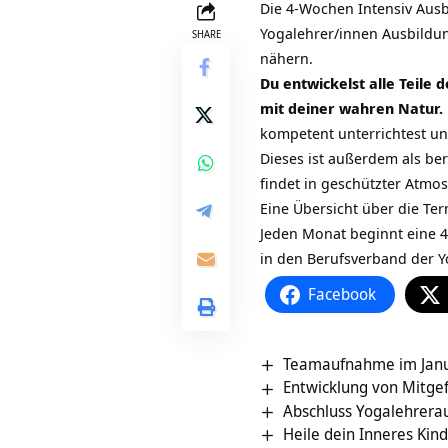
Die
4-Wochen Intensiv Aus
Yogalehrer/innen Ausbildu
SHARE
nähern.
Du entwickelst alle Teile
mit deiner wahren Natur.
kompetent unterrichtest und
Dieses ist außerdem als be
findet in geschützter Atmo
Eine Übersicht über die Ter
Jeden Monat beginnt eine
4
in den
Berufsverband der Y
Facebook
Teamaufnahme im Jan
Entwicklung von Mitge
Abschluss Yogalehrera
Heile dein Inneres Kin