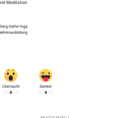
und Meditation
nberg
Hatha Yoga
lehrerausbildung
Überrascht
Zwinker
0
0
NÄCHSTER ARTIKEL