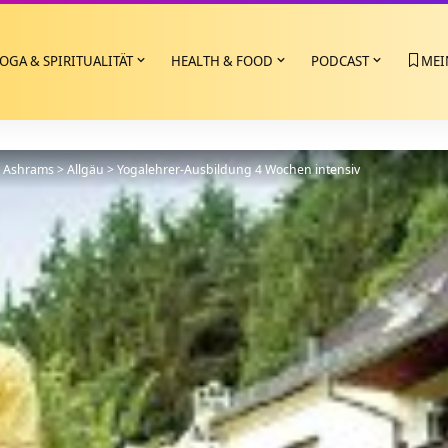
OGA & SPIRITUALITÄT
HEALTH & FOOD
PODCAST
MEI
>
Ashrams
>
Allgäu
>
Yogalehrer-Ausbildung 4 Wochen intensiv