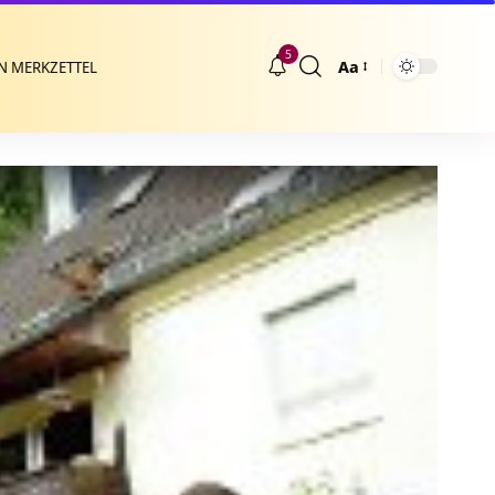
5
Aa
N MERKZETTEL
Größenänderung