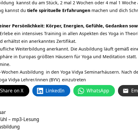
bildung
kannst du am Stück, 2 mal 2 Wochen oder 4 mal 1 Woche 
ng kannst du
tiefe spirituelle Erfahrungen
machen und dich Schri
 deiner Persönlichkeit: Körper, Energien, Gefühle, Gedanken so
Erlebe ein intensives Training in allen Aspekten des Yoga in Theor
 erhältst ein anerkanntes Zertifikat.
rufliche Weiterbildung anerkannt. Die Ausbildung läuft gemäß ei
sphäre in Europas größten Häusern für Yoga und Meditation statt.
mine.
-Wochen Ausbildung
in den Yoga Vidya Seminarhäusern. Nach de
oga Vidya Lehrer/innen (BYV)
einzutreten
Share on X
LinkedIn
WhatsApp
Em
uar
fühl – mp3-Lesung
usbildung
d