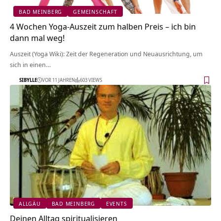
BAD MEINBERG
GEMEINSCHAFT
4 Wochen Yoga-Auszeit zum halben Preis – ich bin
dann mal weg!
Auszeit (Yoga Wiki): Zeit der Regeneration und Neuausrichtung, um
sich in einen…
SIBYLLE
VOR 11 JAHREN
603 VIEWS
ALLGÄU
BAD MEINBERG
EVENTS
Deinen Alltag spiritualisieren