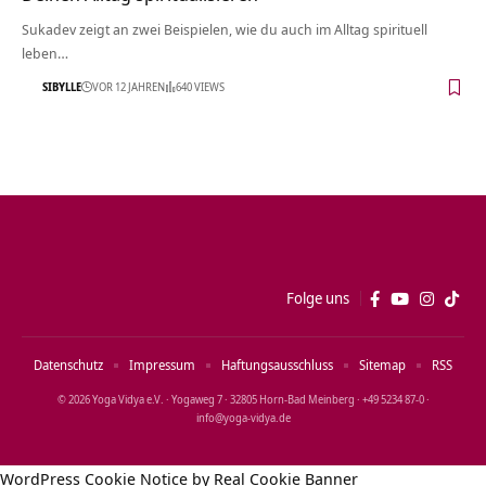
Sukadev zeigt an zwei Beispielen, wie du auch im Alltag spirituell
leben…
SIBYLLE
VOR 12 JAHREN
640 VIEWS
Folge uns
Datenschutz
Impressum
Haftungsausschluss
Sitemap
RSS
© 2026 Yoga Vidya e.V. · Yogaweg 7 · 32805 Horn‑Bad Meinberg · +49 5234 87‑0 ·
info@yoga‑vidya.de
WordPress Cookie Notice by Real Cookie Banner