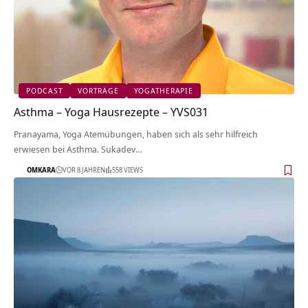
PODCAST
VORTRÄGE
YOGATHERAPIE
Asthma – Yoga Hausrezepte – YVS031
Pranayama, Yoga Atemübungen, haben sich als sehr hilfreich
erwiesen bei Asthma. Sukadev…
OMKARA
VOR 8 JAHREN
558 VIEWS