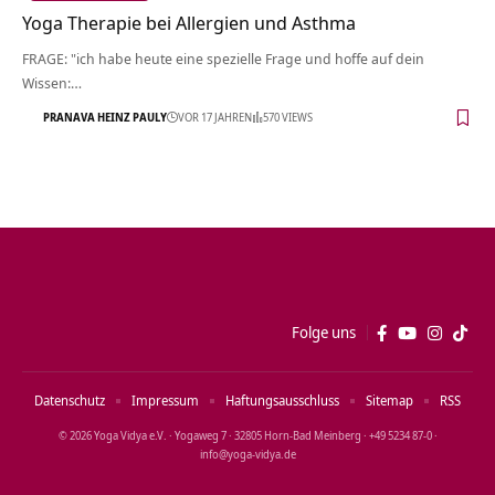
Yoga Therapie bei Allergien und Asthma
FRAGE: "ich habe heute eine spezielle Frage und hoffe auf dein
Wissen:…
PRANAVA HEINZ PAULY
VOR 17 JAHREN
570 VIEWS
Folge uns
Datenschutz
Impressum
Haftungsausschluss
Sitemap
RSS
© 2026 Yoga Vidya e.V. · Yogaweg 7 · 32805 Horn‑Bad Meinberg · +49 5234 87‑0 ·
info@yoga‑vidya.de