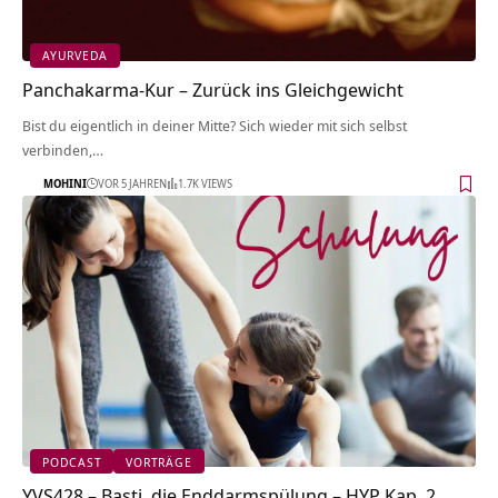
AYURVEDA
Panchakarma-Kur – Zurück ins Gleichgewicht
Bist du eigentlich in deiner Mitte? Sich wieder mit sich selbst
verbinden,…
MOHINI
VOR 5 JAHREN
1.7K VIEWS
PODCAST
VORTRÄGE
YVS428 – Basti, die Enddarmspülung – HYP Kap. 2,