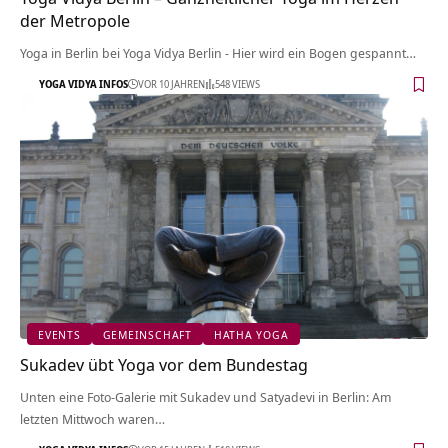
der Metropole
Yoga in Berlin bei Yoga Vidya Berlin - Hier wird ein Bogen gespannt…
YOGA VIDYA INFOS
VOR 10 JAHREN
548 VIEWS
EVENTS
GEMEINSCHAFT
HATHA YOGA
Sukadev übt Yoga vor dem Bundestag
Unten eine Foto-Galerie mit Sukadev und Satyadevi in Berlin: Am
letzten Mittwoch waren…