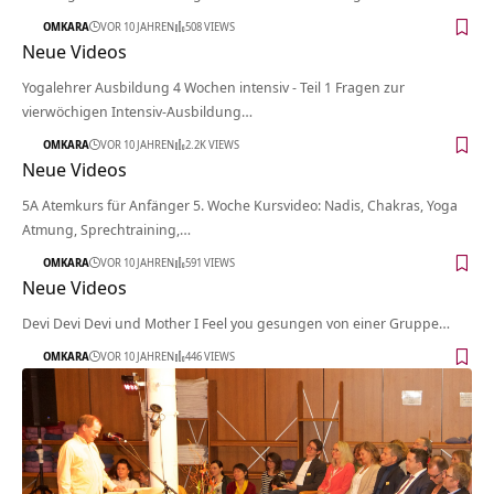
OMKARA
VOR 10 JAHREN
508 VIEWS
Neue Videos
Yogalehrer Ausbildung 4 Wochen intensiv - Teil 1 Fragen zur
vierwöchigen Intensiv-Ausbildung…
OMKARA
VOR 10 JAHREN
2.2K VIEWS
Neue Videos
5A Atemkurs für Anfänger 5. Woche Kursvideo: Nadis, Chakras, Yoga
Atmung, Sprechtraining,…
OMKARA
VOR 10 JAHREN
591 VIEWS
Neue Videos
Devi Devi Devi und Mother I Feel you gesungen von einer Gruppe…
OMKARA
VOR 10 JAHREN
446 VIEWS