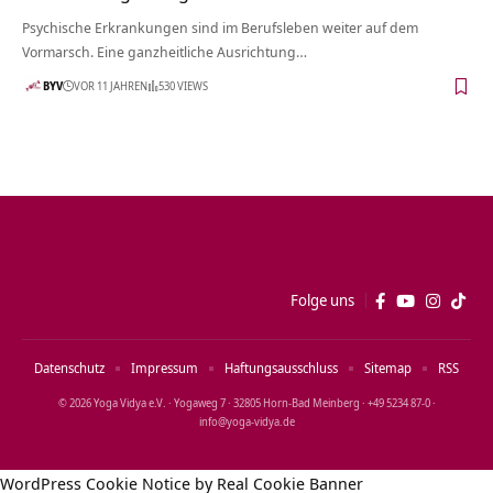
Psychische Erkrankungen sind im Berufsleben weiter auf dem
Vormarsch. Eine ganzheitliche Ausrichtung…
BYV
VOR 11 JAHREN
530 VIEWS
Folge uns
Datenschutz
Impressum
Haftungsausschluss
Sitemap
RSS
© 2026 Yoga Vidya e.V. · Yogaweg 7 · 32805 Horn‑Bad Meinberg · +49 5234 87‑0 ·
info@yoga‑vidya.de
WordPress Cookie Notice by Real Cookie Banner