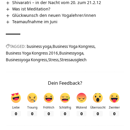
Shivaratri – in der Nacht vom 20. zum 21.2.12
Was ist Meditation?
Glückwunsch den neuen Yogalehrer/innen
Teamaufnahme im Juni
TAGGED:
business yoga
Business Yoga Kongress
Business Yoga Kongress 2016
Businessyoga
Businessyoga Kongress
Stress
Stressausgleich
Dein Feedback?
Liebe
Traurig
Fröhlich
Schläfrig
Wütend
Überrascht
Zwinker
0
0
0
0
0
0
0