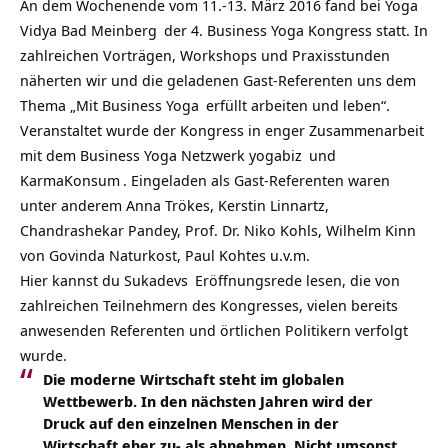
An dem Wochenende vom 11.-13. März 2016 fand bei
Yoga
Vidya Bad Meinberg
der 4. Business Yoga Kongress statt. In
zahlreichen Vorträgen, Workshops und Praxisstunden
näherten wir und die geladenen Gast-Referenten uns dem
Thema „Mit
Business Yoga
erfüllt arbeiten und leben“.
Veranstaltet wurde der Kongress in enger Zusammenarbeit
mit dem Business Yoga Netzwerk
yogabiz
und
KarmaKonsum
. Eingeladen als Gast-Referenten waren
unter anderem Anna Trökes, Kerstin Linnartz,
Chandrashekar Pandey, Prof. Dr. Niko Kohls, Wilhelm Kinn
von Govinda Naturkost, Paul Kohtes u.v.m.
Hier kannst du
Sukadevs
Eröffnungsrede lesen, die von
zahlreichen Teilnehmern des Kongresses, vielen bereits
anwesenden Referenten und örtlichen Politikern verfolgt
wurde.
Die moderne Wirtschaft steht im globalen
Wettbewerb. In den nächsten Jahren wird der
Druck auf den einzelnen Menschen in der
Wirtschaft eher zu- als abnehmen. Nicht umsonst