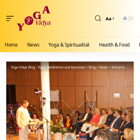
Aa
Größenänderun
Home
News
Yoga & Spiritualität
Health & Food
Yoga Vidya Blog - Yoga, Meditation und Ayurveda
>
Blog
>
News
>
Ashrams
>
Bad Me