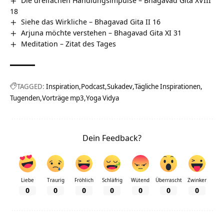
18
Siehe das Wirkliche – Bhagavad Gita II 16
Arjuna möchte verstehen – Bhagavad Gita XI 31
Meditation – Zitat des Tages
TAGGED:
Inspiration
Podcast
Sukadev
Tägliche Inspirationen
Tugenden
Vorträge mp3
Yoga Vidya
Dein Feedback?
Liebe
Traurig
Fröhlich
Schläfrig
Wütend
Überrascht
Zwinker
0
0
0
0
0
0
0