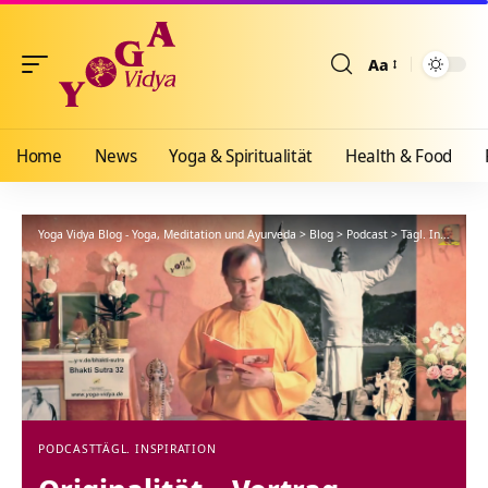
Aa
Größenänderun
Home
News
Yoga & Spiritualität
Health & Food
Yoga Vidya Blog - Yoga, Meditation und Ayurveda
>
Blog
>
Podcast
>
Tägl. Inspiration
PODCAST
TÄGL. INSPIRATION