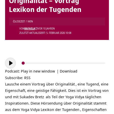
Originalität – Vortrag
Lexikon der Tugenden
LESEZEIT: 1 MIN
VON
RAFAELA
VOR 10 JAHREN
ZULETZT AKTUALISIERT: 5. FEBRUAR 2026 10:08
Audio-
Player
Podcast:
Play in new window
|
Download
Subscribe:
RSS
Lausche einem Vortrag über
Originalität
, eine Tugend, eine
Eigenschaft, eine geistige Fähigkeit. Dies ist ein Vortrag von
und mit
Sukadev Bretz
als Teil der
Yoga Vidya täglichen
Inspirationen
. Diese Hörsendung über Originalität stammt
aus dem Yoga Vidya Lexikon der
Tugenden
, Eigenschaften