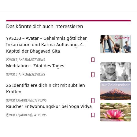
Das könnte dich auch interessieren
YVS233 – Avatar – Geheimnis göttlicher
Inkarnation und Karma-Auflösung, 4.
Kapitel der Bhagavad Gita
VOR 7 JAHREN
527 VIEWS
Meditation – Zitat des Tages
VOR 3 JAHREN
392 VIEWS
26 Identifiziere dich nicht mit subtilen
Kräften
VOR 13 JAHREN
572 VIEWS
Raucher Entwohnungskur bei Yoga Vidya
VOR 17 JAHREN
545 VIEWS