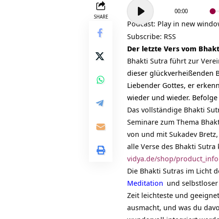
Audio-
00:00
Player
SHARE
Podcast:
Play in new wind
Subscribe:
RSS
Der letzte Vers vom Bhakt
Bhakti Sutra führt zur Vere
dieser glückverheißenden B
Liebender Gottes, er erkenn
wieder und wieder. Befolge 
Das vollständige Bhakti Sut
Seminare zum Thema Bhakt
von und mit Sukadev Bretz,
alle Verse des Bhakti Sutr
vidya.de/shop/product_inf
Die Bhakti Sutras im Licht 
Meditation
und selbstloser 
Zeit leichteste und geeigne
ausmacht, und was du davon 