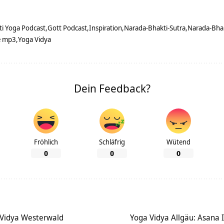
ti Yoga Podcast
Gott Podcast
Inspiration
Narada-Bhakti-Sutra
Narada-Bha
e mp3
Yoga Vidya
Dein Feedback?
Fröhlich
Schläfrig
Wütend
0
0
0
a Vidya Westerwald
Yoga Vidya Allgäu: Asana I