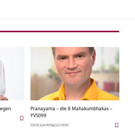
iegen
Pranayama – die 8 Mahakumbhakas –
YVS099
VOR 8 JAHREN
523 VIEWS