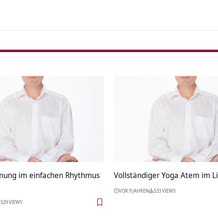
mung im einfachen Rhythmus
Vollständiger Yoga Atem im L
VOR 9 JAHREN
533 VIEWS
529 VIEWS