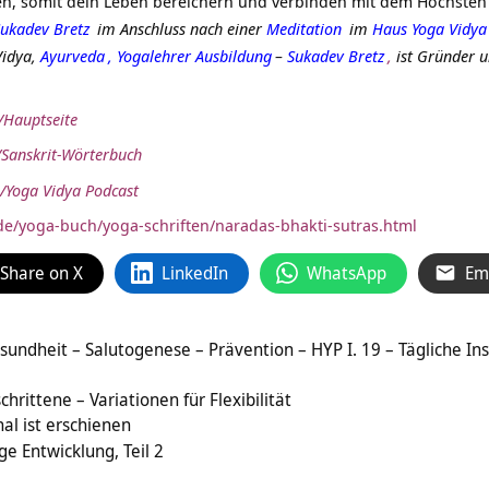
en, somit dein Leben bereichern und verbinden mit dem Höchste
ukadev Bretz
im Anschluss nach einer
Meditation
im
Haus Yoga Vidya
Vidya,
Ayurveda
,
Yogalehrer Ausbildung
–
Sukadev Bretz
,
ist Gründer u
e/Hauptseite
e/Sanskrit-Wörterbuch
/Yoga Vidya Podcast
de/yoga-buch/yoga-schriften/naradas-bhakti-sutras.html
Share on X
LinkedIn
WhatsApp
Em
sundheit – Salutogenese – Prävention – HYP I. 19 – Tägliche Ins
hrittene – Variationen für Flexibilität
al ist erschienen
ge Entwicklung, Teil 2