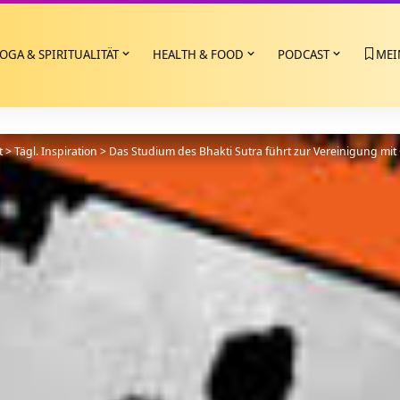
OGA & SPIRITUALITÄT
HEALTH & FOOD
PODCAST
MEI
t
>
Tägl. Inspiration
>
Das Studium des Bhakti Sutra führt zur Vereinigung mit 