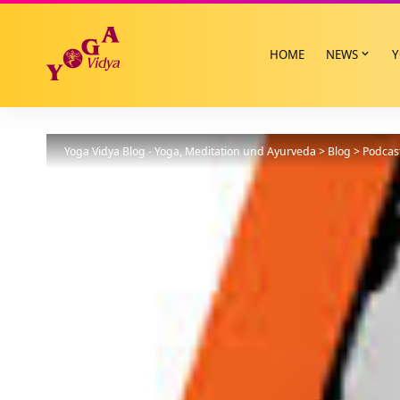
HOME
NEWS
Y
Yoga Vidya Blog - Yoga, Meditation und Ayurveda
>
Blog
>
Podcas