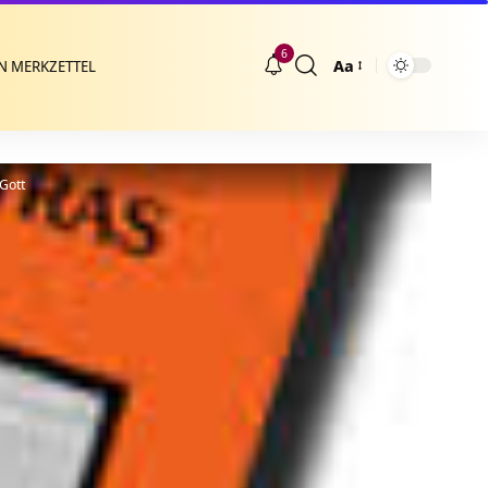
6
Aa
N MERKZETTEL
Größenänderung
Gott