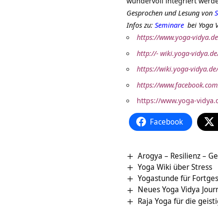
wundervoll integriert werd
Gesprochen und Lesung von
S
Infos zu:
Seminare
bei Yoga 
https://www.yoga-vidya.de
http://- wiki.yoga-vidya.d
https://wiki.yoga-vidya.d
https://www.facebook.com
https://www.yoga-vidya.
Facebook
Arogya – Resilienz – Ge
Yoga Wiki über Stress
Yogastunde für Fortgesc
Neues Yoga Vidya Journ
Raja Yoga für die geisti