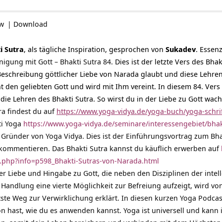
ow
|
Download
i Sutra
, als tägliche Inspiration, gesprochen von
Sukadev
. Essen
inigung mit Gott – Bhakti Sutra 84.
Dies ist der letzte Vers des Bh
eschreibung göttlicher Liebe von Narada glaubt und diese Lehren 
t den geliebten Gott und wird mit Ihm vereint. In diesem 84. Vers 
die Lehren des Bhakti Sutra. So wirst du in der Liebe zu Gott wa
ra findest du auf
https://www.yoga-vidya.de/yoga-buch/yoga-schri
i Yoga
https://www.yoga-vidya.de/seminare/interessengebiet/bha
 Gründer von Yoga Vidya. Dies ist der Einführungsvortrag zum Bhak
a kommentieren. Das Bhakti Sutra kannst du käuflich erwerben auf
o.php?info=p598_Bhakti-Sutras-von-Narada.html
der Liebe und Hingabe zu Gott, die neben den Disziplinen der inte
Handlung eine vierte Möglichkeit zur Befreiung aufzeigt, wird von 
tste Weg zur Verwirklichung erklärt. In diesen kurzen Yoga Podca
hast, wie du es anwenden kannst. Yoga ist universell und kann in