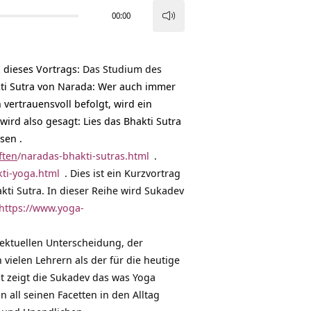
00:00
Pfeiltasten
Hoch/Runter
benutzen,
z dieses Vortrags
:
Das Studium des
um
akti Sutra von Narada: Wer auch immer
die
vertrauensvoll befolgt, wird ein
Lautstärke
wird also gesagt: Lies das Bhakti Sutra
zu
chsen
.
regeln.
ften
/naradas-bhakti-sutras.html
.
kti-yoga.html
. Dies ist ein Kurzvortrag
ti Sutra. In dieser Reihe wird Sukadev
https://www.yoga-
llektuellen Unterscheidung, der
vielen Lehrern als der für die heutige
st zeigt die Sukadev das was Yoga
 all seinen Facetten in den Alltag