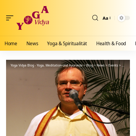
Aa
Größenänderun
Home
News
Yoga & Spiritualität
Health & Food
Yoga Vidya Blog - Yoga, Meditation und Ayurveda
>
Blog
>
News
>
Events
>
Erfolg im