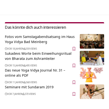
Alternative:
Das könnte dich auch interessieren
Fotos vom Samstagabendsatsang im Haus
Yoga Vidya Bad Meinberg
VOR 18 JAHREN
559 VIEWS
Sukadevs Worte beim Einweihungsritual
von Bharata zum Ashramleiter
VOR 15 JAHREN
495 VIEWS
Das neue Yoga Vidya Journal Nr. 31 –
online als PDF
VOR 11 JAHREN
568 VIEWS
Seminare mit Sundaram 2019
VOR 7 JAHREN
570 VIEWS