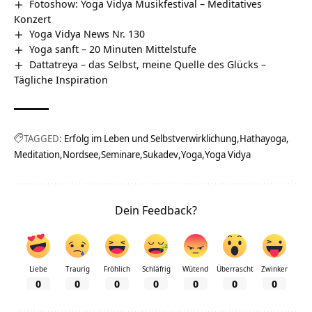
Fotoshow: Yoga Vidya Musikfestival – Meditatives
Konzert
Yoga Vidya News Nr. 130
Yoga sanft – 20 Minuten Mittelstufe
Dattatreya – das Selbst, meine Quelle des Glücks –
Tägliche Inspiration
TAGGED:
Erfolg im Leben und Selbstverwirklichung
Hathayoga
Meditation
Nordsee
Seminare
Sukadev
Yoga
Yoga Vidya
Dein Feedback?
Liebe
Traurig
Fröhlich
Schläfrig
Wütend
Überrascht
Zwinker
0
0
0
0
0
0
0