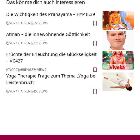
Das könnte dich auch interessieren
Die Wichtigkeit des Pranayama – HYP.II.39
VOR 13 JAHREN
553 VIEWS
Atman – die innewohnende Göttlichkeit
VOR 12 JAHREN
373 VIEWS
Früchte der Erleuchtung die Glückseligkeit
– VC427
VOR 7 JAHREN
574 VIEWS
Yoga Therapie Frage zum Thema „Yoga bei
Leistenbruch“
VOR 17 JAHREN
450 VIEWS