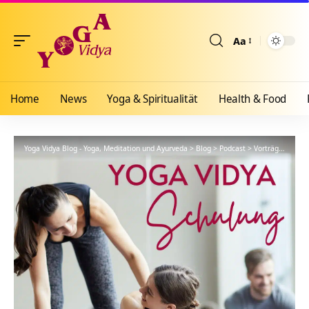
Aa
Größenänderun
Home
News
Yoga & Spiritualität
Health & Food
Yoga Vidya Blog - Yoga, Meditation und Ayurveda
>
Blog
>
Podcast
>
Vorträge
>
YVS6