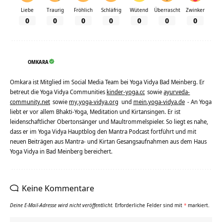
Liebe
Traurig
Fröhlich
Schläfrig
Wütend
Überrascht
Zwinker
0
0
0
0
0
0
0
OMKARA
Omkara ist Mitglied im Social Media Team bei Yoga Vidya Bad Meinberg. Er
betreut die Yoga Vidya Communities
kinder-yoga.cc
sowie
ayurveda-
community.net
sowie
my.yoga-vidya.org
und
mein.yoga-vidya.de
- An Yoga
liebt er vor allem Bhakti-Yoga, Meditation und Kirtansingen. Er ist
leidenschaftlicher Obertonsänger und Maultrommelspieler. So liegt es nahe,
dass er im Yoga Vidya Hauptblog den Mantra Podcast fortführt und mit
neuen Beiträgen aus Mantra- und Kirtan Gesangsaufnahmen aus dem Haus
Yoga Vidya in Bad Meinberg bereichert.
Keine Kommentare
Deine E-Mail-Adresse wird nicht veröffentlicht.
Erforderliche Felder sind mit
*
markiert.