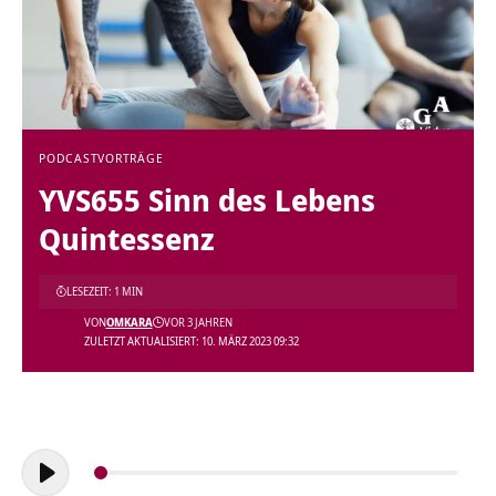
PODCAST
VORTRÄGE
YVS655 Sinn des Lebens
Quintessenz
LESEZEIT: 1 MIN
VON
OMKARA
VOR 3 JAHREN
ZULETZT AKTUALISIERT: 10. MÄRZ 2023 09:32
Audio-
Player