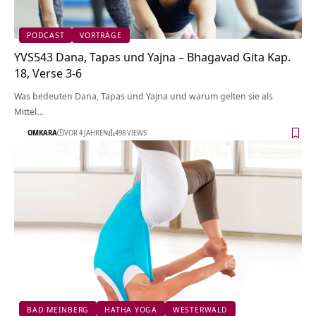
PODCAST
VORTRÄGE
YVS543 Dana, Tapas und Yajna – Bhagavad Gita Kap.
18, Verse 3-6
Was bedeuten Dana, Tapas und Yajna und warum gelten sie als
Mittel…
OMKARA
VOR 4 JAHREN
498 VIEWS
BAD MEINBERG
HATHA YOGA
WESTERWALD