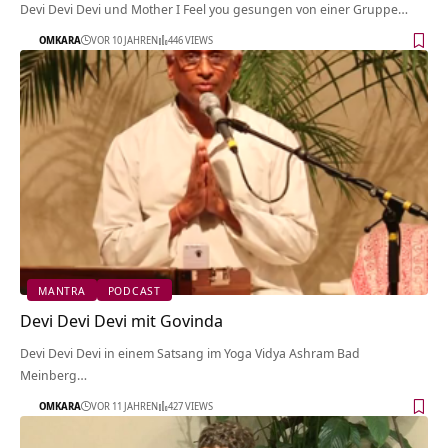
Devi Devi Devi und Mother I Feel you gesungen von einer Gruppe…
OMKARA
VOR 10 JAHREN
446 VIEWS
MANTRA
PODCAST
Devi Devi Devi mit Govinda
Devi Devi Devi in einem Satsang im Yoga Vidya Ashram Bad
Meinberg…
OMKARA
VOR 11 JAHREN
427 VIEWS