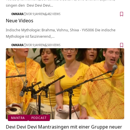
singen den Devi Devi Devi…
OMKARA
VOR 9 JAHREN
482 VIEWS
Neue Videos
Indische Mythologie: Brahma, Vishnu, Shiva - YVS006 Die indische
Mythologie ist faszinierend,…
OMKARA
VOR 9 JAHREN
569 VIEWS
MANTRA
PODCAST
Devi Devi Devi Mantrasingen mit einer Gruppe neuer