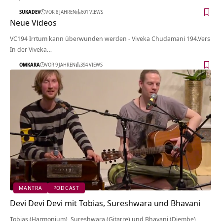
SUKADEV
VOR 8 JAHREN
601 VIEWS
Neue Videos
VC194 Irrtum kann überwunden werden - Viveka Chudamani 194.Vers
In der Viveka…
OMKARA
VOR 9 JAHREN
394 VIEWS
MANTRA
PODCAST
Devi Devi Devi mit Tobias, Sureshwara und Bhavani
Tobias (Harmonium), Sureshwara (Gitarre) und Bhavani (Djembe)