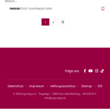
Mohini…
OMKARA
VOR 13 JAHREN
565 VIEWS
1
2
Folge uns
Datenschutz
Impressum
Haftungsausschluss
Sitemap
RSS
© 2026 Yoga Vidya e.V. · Yogaweg 7 · 32805 Horn‑Bad Meinberg · +49 5234 87‑0 ·
info@yoga‑vidya.de