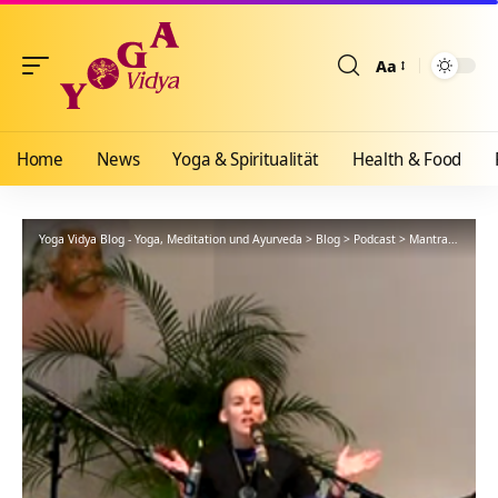
Aa
Größenänderun
Home
News
Yoga & Spiritualität
Health & Food
Yoga Vidya Blog - Yoga, Meditation und Ayurveda
>
Blog
>
Podcast
>
Mantra
>
Devi D