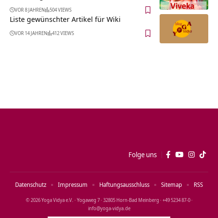
VOR 8 JAHREN
504 VIEWS
Liste gewünschter Artikel für Wiki
VOR 14 JAHREN
412 VIEWS
Folge uns
Datenschutz
Impressum
Haftungsausschluss
Sitemap
RSS
© 2026 Yoga Vidya e.V. · Yogaweg 7 · 32805 Horn‑Bad Meinberg · +49 5234 87‑0 ·
info@yoga‑vidya.de