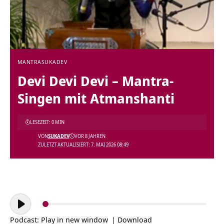
MANTRA
SUKADEV
Devi Devi Devi – Mantra-
Singen mit Atmanshanti
LESEZEIT: 0 MIN
VON
SUKADEV
VOR 8 JAHREN
ZULETZT AKTUALISIERT: 7. MAI 2026 08:49
Audio-
Player
Podcast:
Play in new window
|
Download