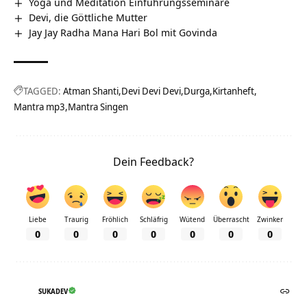
Yoga und Meditation Einführungsseminare
Devi, die Göttliche Mutter
Jay Jay Radha Mana Hari Bol mit Govinda
TAGGED:
Atman Shanti
Devi Devi Devi
Durga
Kirtanheft
Mantra mp3
Mantra Singen
Dein Feedback?
Liebe
Traurig
Fröhlich
Schläfrig
Wütend
Überrascht
Zwinker
0
0
0
0
0
0
0
SUKADEV