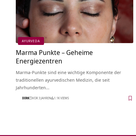
AYURVEDA
Marma Punkte – Geheime
Energiezentren
Marma-Punkte sind eine wichtige Komponente der
traditionellen ayurvedischen Medizin, die seit
Jahrhunderten…
DIRK
VOR 3 JAHREN
1.1K VIEWS