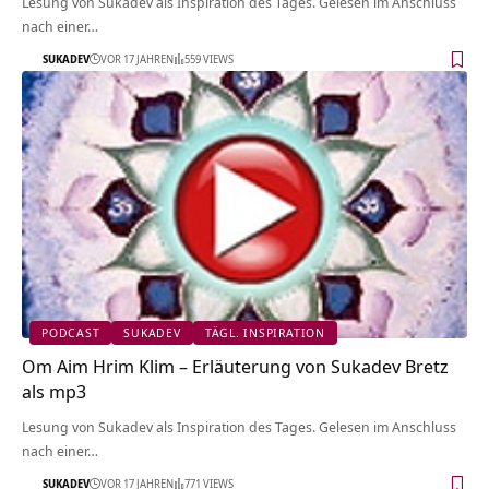
Lesung von Sukadev als Inspiration des Tages. Gelesen im Anschluss
nach einer…
SUKADEV
VOR 17 JAHREN
559 VIEWS
PODCAST
SUKADEV
TÄGL. INSPIRATION
Om Aim Hrim Klim – Erläuterung von Sukadev Bretz
als mp3
Lesung von Sukadev als Inspiration des Tages. Gelesen im Anschluss
nach einer…
SUKADEV
VOR 17 JAHREN
771 VIEWS