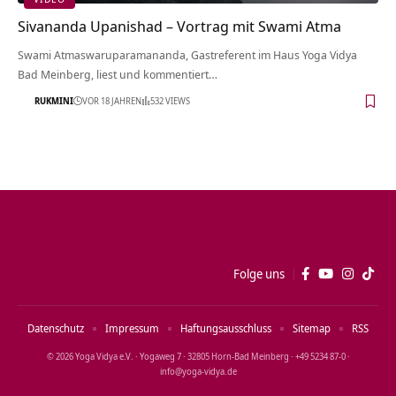
Sivananda Upanishad – Vortrag mit Swami Atma
Swami Atmaswaruparamananda, Gastreferent im Haus Yoga Vidya
Bad Meinberg, liest und kommentiert…
RUKMINI
VOR 18 JAHREN
532 VIEWS
Folge uns
Datenschutz
Impressum
Haftungsausschluss
Sitemap
RSS
© 2026 Yoga Vidya e.V. · Yogaweg 7 · 32805 Horn‑Bad Meinberg · +49 5234 87‑0 ·
info@yoga‑vidya.de