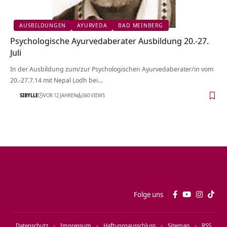
AUSBILDUNGEN
AYURVEDA
BAD MEINBERG
Psychologische Ayurvedaberater Ausbildung 20.-27.
Juli
In der Ausbildung zum/zur Psychologischen Ayurvedaberater/in vom
20.-27.7.14 mit Nepal Lodh bei…
SIBYLLE
VOR 12 JAHREN
560 VIEWS
Folge uns
Datenschutz
Impressum
Haftungsausschluss
Sitemap
RSS