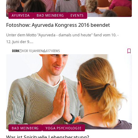
AYURVEDA
BAD MEINBERG
EVENTS
Fotoshow: Ayurveda Kongress 2016 beendet
Unter dem Motto "Ayurveda - damals und heute" fand vom 10. -
12. Juni der 9.…
DIRK
VOR 10 JAHREN
617 VIEWS
BAD MEINBERG
YOGA PSYCHOLOGIE
Was ist Spirituelle Lebensberatung?