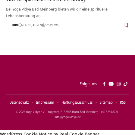
Bei Yoga Vidya Bad Meinberg bieten wir dir eine spirituelle
Lebensberatung an.…
DIRK
VOR 10 JAHREN
525 VIEWS
Folge uns
Datenschutz
Impressum
Haftungsausschluss
Sitemap
RSS
© 2026 Yoga Vidya e.V. · Yogaweg 7 · 32805 Horn‑Bad Meinberg · +49 5234 87‑0 ·
info@yoga‑vidya.de
WordPress Cookie Notice by Real Cookie Banner