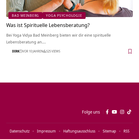
BAD MEINBERG
YOGA PSYCHOLOGIE
Was ist Spirituelle Lebensberatung?
Bei Yoga Vidya Bad Meinberg bieten wir dir eine spirituelle
Lebensberatung an.…
DIRK
VOR 10 JAHREN
525 VIEWS
Folge uns
Datenschutz
Impressum
Haftungsausschluss
Sitemap
RSS