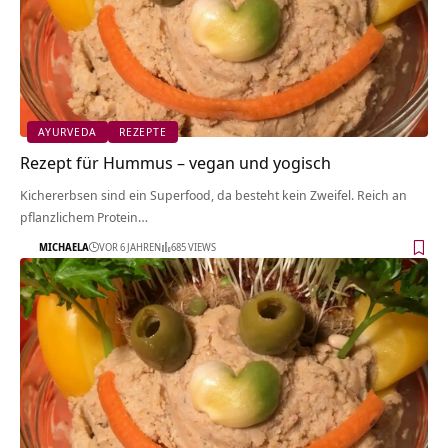
AYURVEDA
REZEPTE
Rezept für Hummus – vegan und yogisch
Kichererbsen sind ein Superfood, da besteht kein Zweifel. Reich an
pflanzlichem Protein…
MICHAELA
VOR 6 JAHREN
685 VIEWS