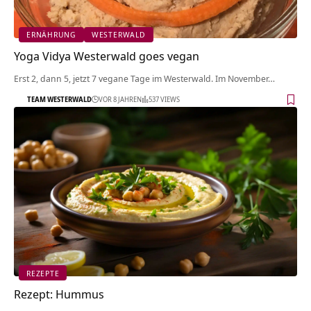
ERNÄHRUNG
WESTERWALD
Yoga Vidya Westerwald goes vegan
Erst 2, dann 5, jetzt 7 vegane Tage im Westerwald. Im November…
TEAM WESTERWALD
VOR 8 JAHREN
537 VIEWS
REZEPTE
Rezept: Hummus