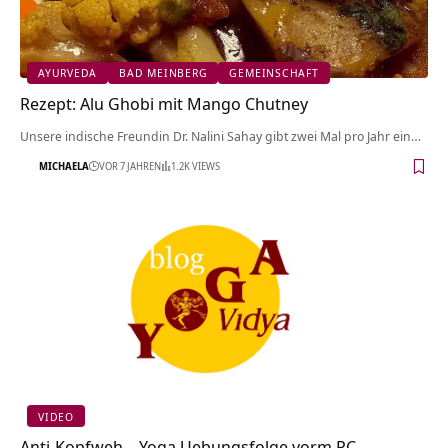
AYURVEDA
BAD MEINBERG
GEMEINSCHAFT
Rezept: Alu Ghobi mit Mango Chutney
Unsere indische Freundin Dr. Nalini Sahay gibt zwei Mal pro Jahr ein…
MICHAELA
VOR 7 JAHREN
1.2K VIEWS
VIDEO
Anti-Kopfweh – Yoga Uebungsfolge vorm PC