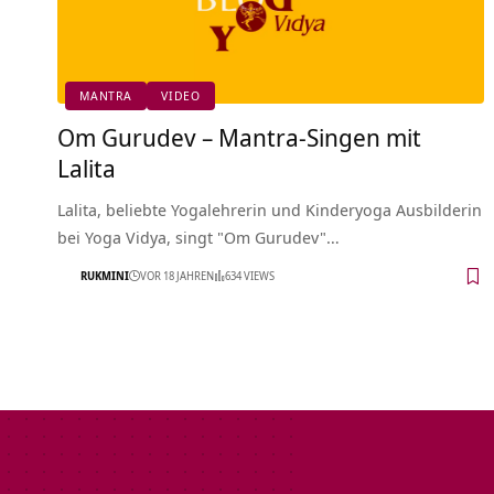
MANTRA
VIDEO
Om Gurudev – Mantra-Singen mit
Lalita
Lalita, beliebte Yogalehrerin und Kinderyoga Ausbilderin
bei Yoga Vidya, singt "Om Gurudev"…
RUKMINI
VOR 18 JAHREN
634 VIEWS