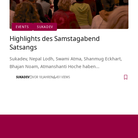
EVENTS
SUKADEV
Highlights des Samstagabend
Satsangs
Sukadev, Nepal Lodh, Swami Atma, Shanmug Eckhart,
Bhajan Noam, Atmanshanti Hoche haben…
SUKADEV
VOR 18 JAHREN
451 VIEWS