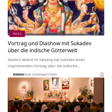
VIDEO
Vortrag und Diashow mit Sukadev
über die indische Götterwelt
Gestern Abend im Satsang hat Sukadev einen
inspirierenden Vortrag über die indische…
RUKMINI
VOR 18 JAHREN
573 VIEWS