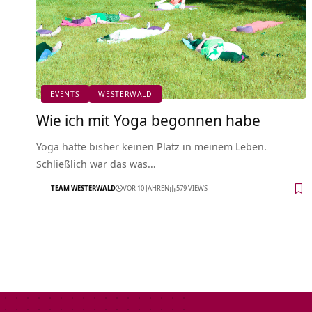
EVENTS
WESTERWALD
Wie ich mit Yoga begonnen habe
Yoga hatte bisher keinen Platz in meinem Leben.
Schließlich war das was…
TEAM WESTERWALD
VOR 10 JAHREN
579 VIEWS