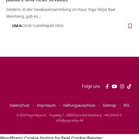
Gestern, in der Sevakaversammlung im Haus Yoga Vidya Bad
Meinberg, gab es…
LISA N.
VOR 15 JAHREN
452 VIEWS
Folge uns
Datenschutz
Impressum
Haftungsausschluss
Sitemap
RSS
© 2026 Yoga Vidya e.V. · Yogaweg 7 · 32805 Horn‑Bad Meinberg · +49 5234 87‑0 ·
info@yoga‑vidya.de
WordPress Cookie Notice by Real Cookie Banner