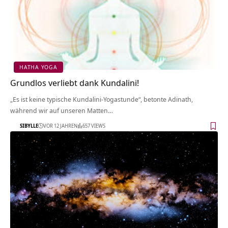
HATHA YOGA
Grundlos verliebt dank Kundalini!
„Es ist keine typische Kundalini-Yogastunde“, betonte Adinath,
während wir auf unseren Matten…
SIBYLLE
VOR 12 JAHREN
657 VIEWS