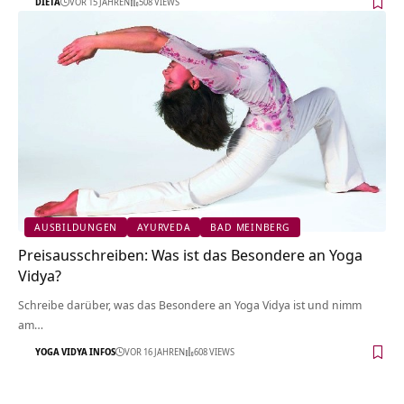
DIETA
VOR 15 JAHREN
508 VIEWS
AUSBILDUNGEN
AYURVEDA
BAD MEINBERG
Preisausschreiben: Was ist das Besondere an Yoga
Vidya?
Schreibe darüber, was das Besondere an Yoga Vidya ist und nimm
am…
YOGA VIDYA INFOS
VOR 16 JAHREN
608 VIEWS