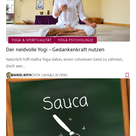
YOGA & SPIRITUALITÄT
YOGA PSYCHOLOGIE
Der neidvolle Yogi – Gedankenkraft nutzen
Natürlich hilft Hatha Yoga dabei, einen ruhelosen Geist zu zähmen,
doch wer…
DANIEL ROTH
VOR 1 JAHR
1.2K VIEWS