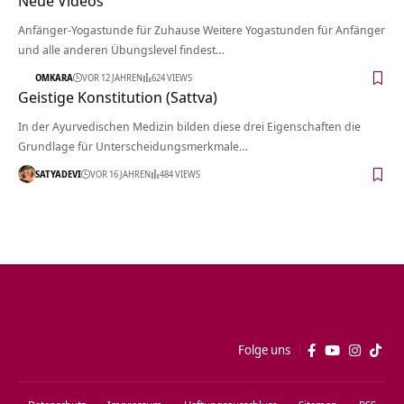
Neue Videos
Anfänger-Yogastunde für Zuhause Weitere Yogastunden für Anfänger
und alle anderen Übungslevel findest…
OMKARA
VOR 12 JAHREN
624 VIEWS
Geistige Konstitution (Sattva)
In der Ayurvedischen Medizin bilden diese drei Eigenschaften die
Grundlage für Unterscheidungsmerkmale…
SATYADEVI
VOR 16 JAHREN
484 VIEWS
Folge uns