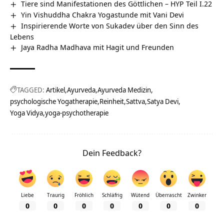
Tiere sind Manifestationen des Göttlichen – HYP Teil I.22
Yin Vishuddha Chakra Yogastunde mit Vani Devi
Inspirierende Worte von Sukadev über den Sinn des
Lebens
Jaya Radha Madhava mit Hagit und Freunden
TAGGED:
Artikel
Ayurveda
Ayurveda Medizin
psychologische Yogatherapie
Reinheit
Sattva
Satya Devi
Yoga Vidya
yoga-psychotherapie
Dein Feedback?
Liebe
Traurig
Fröhlich
Schläfrig
Wütend
Überrascht
Zwinker
0
0
0
0
0
0
0