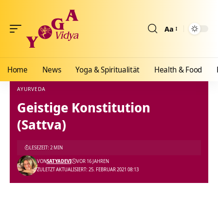
Aa
Größenänderun
Home
News
Yoga & Spiritualität
Health & Food
AYURVEDA
Geistige Konstitution
Yoga Vidya Blog - Yoga, Meditation und Ayurveda
>
Blog
>
Health & Food
>
Ayurveda
(Sattva)
LESEZEIT: 2 MIN
VON
SATYADEVI
VOR 16 JAHREN
ZULETZT AKTUALISIERT: 25. FEBRUAR 2021 08:13