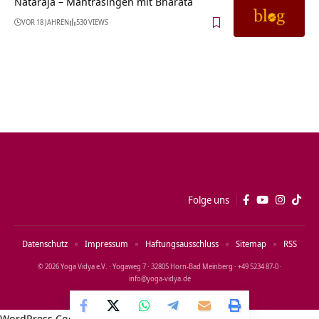
Nataraja – Mantrasingen mit Bharata
VOR 18 JAHREN
530 VIEWS
Folge uns
Datenschutz
Impressum
Haftungsausschluss
Sitemap
RSS
© 2026 Yoga Vidya e.V. · Yogaweg 7 · 32805 Horn‑Bad Meinberg · +49 5234 87‑0 ·
info@yoga‑vidya.de
WordPress Cookie Notice by Real Cookie Banner