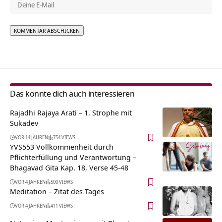
Alternative:
Das könnte dich auch interessieren
Rajadhi Rajaya Arati – 1. Strophe mit
Sukadev
VOR 14 JAHREN
754 VIEWS
YVS553 Vollkommenheit durch
Pflichterfüllung und Verantwortung –
Bhagavad Gita Kap. 18, Verse 45-48
VOR 4 JAHREN
500 VIEWS
Meditation – Zitat des Tages
VOR 4 JAHREN
411 VIEWS