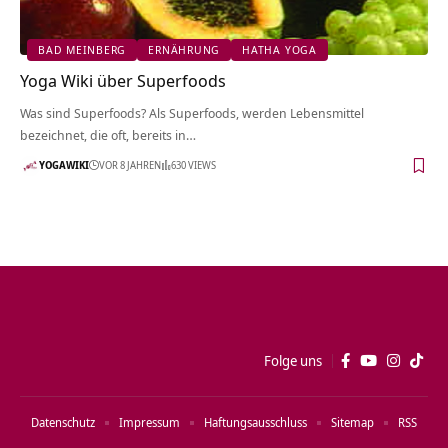
BAD MEINBERG
ERNÄHRUNG
HATHA YOGA
Yoga Wiki über Superfoods
Was sind Superfoods? Als Superfoods, werden Lebensmittel
bezeichnet, die oft, bereits in…
YOGAWIKI
VOR 8 JAHREN
630 VIEWS
Folge uns
Datenschutz
Impressum
Haftungsausschluss
Sitemap
RSS