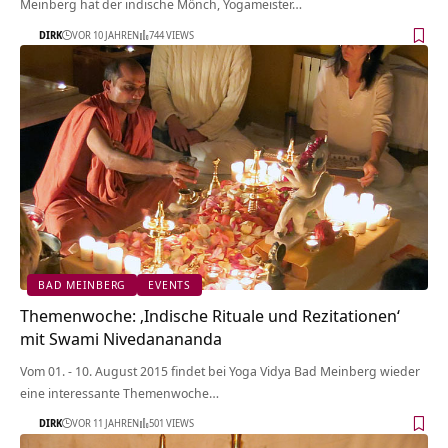
Meinberg hat der indische Mönch, Yogameister…
DIRK
VOR 10 JAHREN
744 VIEWS
BAD MEINBERG
EVENTS
Themenwoche: ‚Indische Rituale und Rezitationen‘
mit Swami Nivedanananda
Vom 01. - 10. August 2015 findet bei Yoga Vidya Bad Meinberg wieder
eine interessante Themenwoche…
DIRK
VOR 11 JAHREN
501 VIEWS