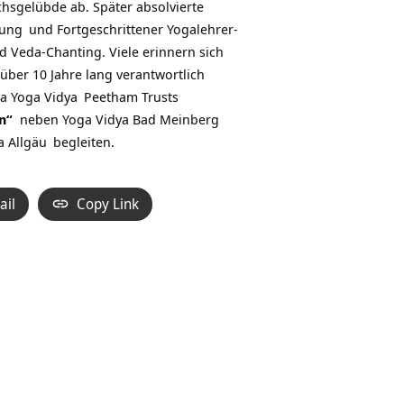
chsgelübde ab. Später absolvierte
dung
und Fortgeschrittener
Yogalehrer-
d Veda-Chanting. Viele erinnern sich
über 10 Jahre lang verantwortlich
da
Yoga Vidya
Peetham Trusts
en“
neben
Yoga Vidya Bad Meinberg
a Allgäu
begleiten.
ail
Copy Link