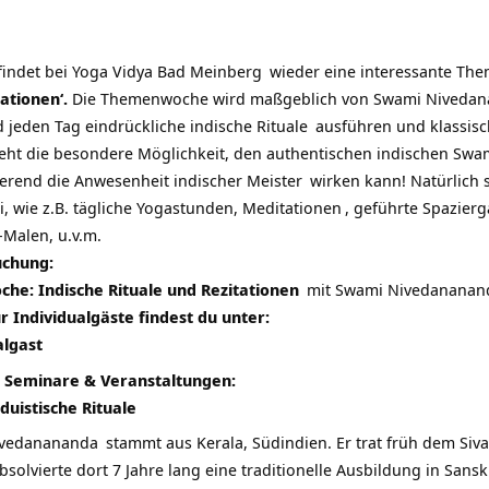
findet bei
Yoga Vidya Bad Meinberg
wieder eine interessante The
tationen‘.
Die Themenwoche wird maßgeblich von
Swami Niveda
d jeden Tag eindrückliche
indische Rituale
ausführen und klassisc
teht die besondere Möglichkeit, den authentischen indischen Sw
rierend die Anwesenheit indischer
Meister
wirken kann! Natürlich s
i, wie z.B. tägliche Yogastunden,
Meditationen
, geführte Spazier
Malen, u.v.m.
Buchung:
e: Indische Rituale und Rezitationen
mit
Swami Nivedananan
 Individualgäste findest du unter:
algast
Seminare & Veranstaltungen:
duistische Rituale
vedanananda
stammt aus Kerala, Südindien. Er trat früh dem Siva
bsolvierte dort 7 Jahre lang eine traditionelle Ausbildung in Sansk