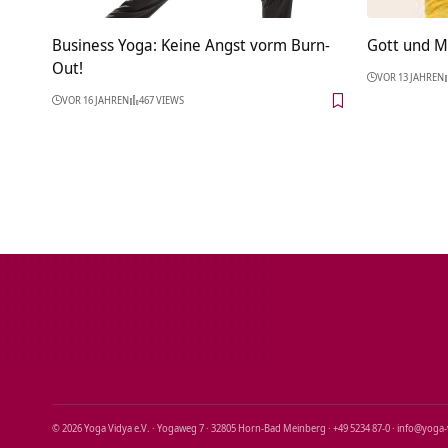
Business Yoga: Keine Angst vorm Burn-
Gott und 
Out!
VOR 13 JAHREN
VOR 16 JAHREN
467 VIEWS
© 2026 Yoga Vidya e.V. · Yogaweg 7 · 32805 Horn‑Bad Meinberg · +49 5234 87‑0 · info@yoga