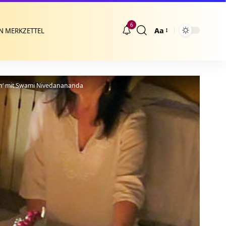
6
Aa
N MERKZETTEL
Größenänderung
en‘ mit Swami Nivedanananda