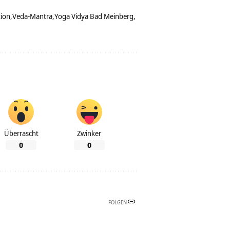
tion
Veda-Mantra
Yoga Vidya Bad Meinberg
Überrascht
Zwinker
0
0
FOLGEN