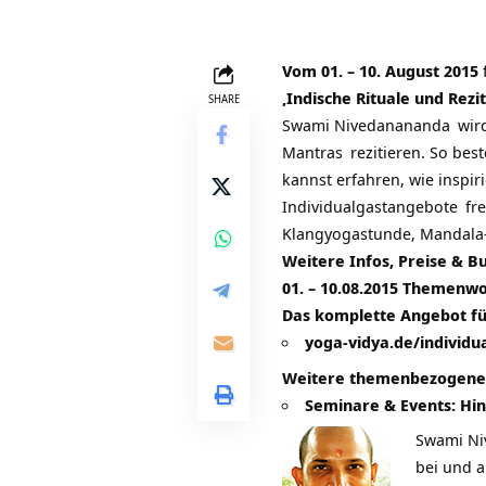
Vom 01. – 10. August 2015
‚Indische Rituale und Rezi
SHARE
Swami Nivedanananda
wir
Mantras
rezitieren. So bes
kannst erfahren, wie inspi
Individualgastangebote
fre
Klangyogastunde, Mandala-
Weitere Infos, Preise & 
01. – 10.08.2015
Themenwoch
Das komplette Angebot für
yoga-vidya.de/individu
Weitere themenbezogene 
Seminare & Events: Hin
Swami Ni
bei und a