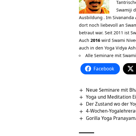
Tantrisc
Swamiji 
Ausbildung
. Im Sivananda
dort noch liebevoll an Swami
betraut war. Seit 2011 ist
Sw
Auch
2016
wird
Swami Niv
auch in den
Yoga Vidya As
Alle Seminare mit Swam
Facebook
Neue Seminare mit B
Yoga und Meditation Ei
Der Zustand wo der Yog
4-Wochen-Yogalehrerau
Gorilla Yoga Pranaya