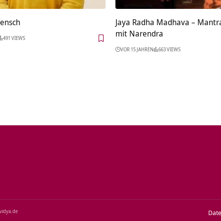
Mensch
Jaya Radha Madhava – Mantr
mit Narendra
491 VIEWS
VOR 15 JAHREN
663 VIEWS
‑vidya.de
Dat