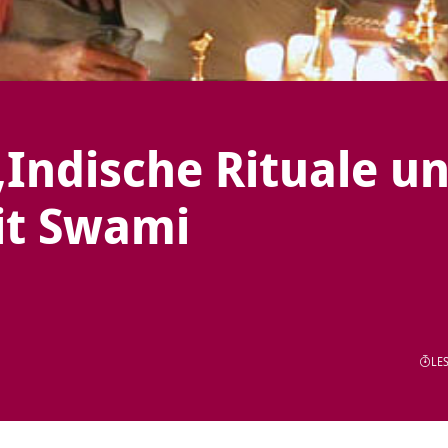
Indische Rituale u
it Swami
LES