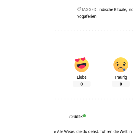
TAGGED:
indische Rituale
Ind
Yogaferien
Liebe
Traurig
0
0
VON
DIRK
» Alle Wege, die du gehst, führen die Welt in