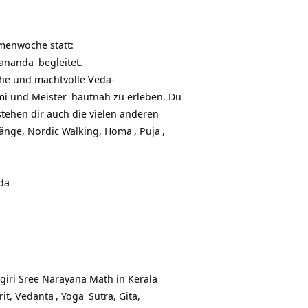
menwoche statt:
nananda
begleitet.
he und machtvolle Veda-
ami und
Meister
hautnah zu erleben. Du
tehen dir auch die vielen anderen
gänge, Nordic Walking,
Homa
,
Puja
,
da
giri Sree Narayana Math in Kerala
rit,
Vedanta
,
Yoga
Sutra, Gita,