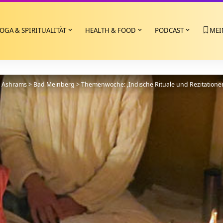
OGA & SPIRITUALITÄT
HEALTH & FOOD
PODCAST
MEI
>
Ashrams
>
Bad Meinberg
>
Themenwoche: ‚Indische Rituale und Rezitation