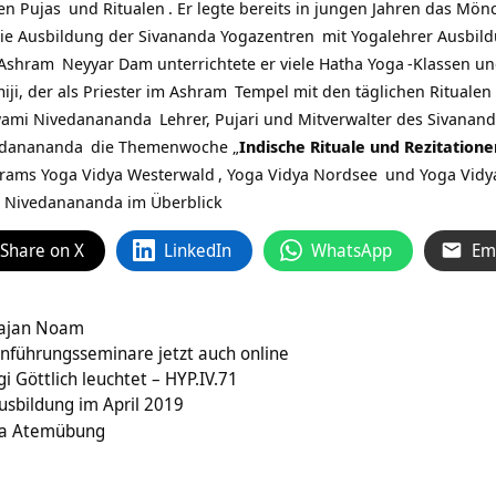
hen
Pujas
und
Ritualen
. Er legte bereits in jungen Jahren das Mön
die Ausbildung der Sivananda
Yogazentren
mit
Yogalehrer Ausbil
Ashram
Neyyar Dam unterrichtete er viele
Hatha Yoga
-Klassen un
ji, der als Priester im
Ashram
Tempel mit den täglichen Ritualen 
ami Nivedanananda
Lehrer, Pujari und Mitverwalter des Sivanan
edanananda
die Themenwoche „
Indische Rituale und Rezitation
hrams
Yoga Vidya Westerwald
,
Yoga Vidya Nordsee
und
Yoga Vidy
i Nivedanananda im Überblick
Share on X
LinkedIn
WhatsApp
Em
hajan Noam
nführungsseminare jetzt auch online
i Göttlich leuchtet – HYP.IV.71
sbildung im April 2019
ma Atemübung