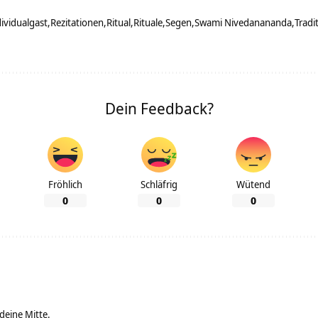
ividualgast
Rezitationen
Ritual
Rituale
Segen
Swami Nivedanananda
Tradi
Dein Feedback?
Fröhlich
Schläfrig
Wütend
0
0
0
 deine Mitte.