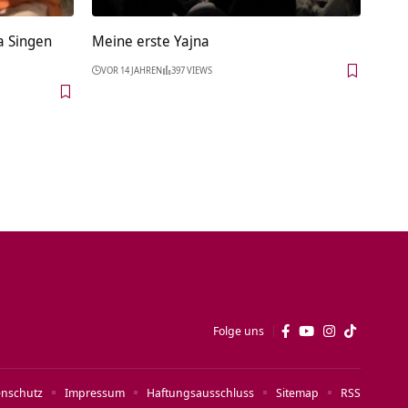
a Singen
Meine erste Yajna
VOR 14 JAHREN
397 VIEWS
Folge uns
enschutz
Impressum
Haftungsausschluss
Sitemap
RSS