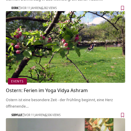
DIRK
VOR 11 JAHREN
382 VIEWS
EVENTS
Ostern: Ferien im Yoga Vidya Ashram
Ostern ist eine besondere Zeit - der Frühling beginnt, eine Herz
öffnenende…
SIBYLLE
VOR 11 JAHREN
506 VIEWS