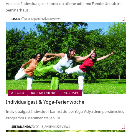
Auch als Individualgast kannst du alleine oder mit Familie Urlaub im
Seminarhaus…
LISA N.
VOR 12 JAHREN
498 VIEWS
ALLGÄU
BAD MEINBERG
NORDSEE
Individualgast & Yoga-Ferienwoche
Individualgast Individuell kannst du bei Yoga Vidya dein persönliches
Programm zusammenstellen. Du…
SULTANANDA
VOR 13 JAHREN
622 VIEWS