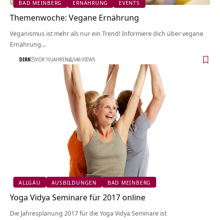
BAD MEINBERG
ERNÄHRUNG
EVENTS
Themenwoche: Vegane Ernährung
Veganismus ist mehr als nur ein Trend! Informiere dich über vegane
Ernährung…
DIRK
VOR 10 JAHREN
546 VIEWS
ALLGÄU
AUSBILDUNGEN
BAD MEINBERG
Yoga Vidya Seminare für 2017 online
Die Jahresplanung 2017 für die Yoga Vidya Seminare ist