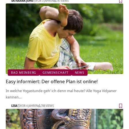
SATKAARA JUHU
VOR 3 JAHREN
1K VIEWS
BAD MEINBERG
GEMEINSCHAFT
NEWS
Easy informiert: Der offene Plan ist online!
In welche Yogastunde geh’ ich denn mal heute? Alle Yoga Vidyaner
kennen…
LISA
VOR 4 JAHREN
788 VIEWS