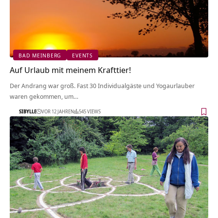
BAD MEINBERG
EVENTS
Auf Urlaub mit meinem Krafttier!
Der Andrang war groß. Fast 30 Individualgäste und Yogaurlauber
waren gekommen, um…
SIBYLLE
VOR 12 JAHREN
545 VIEWS