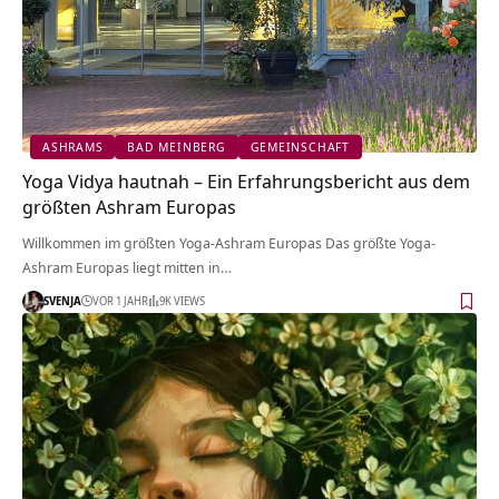
ASHRAMS
BAD MEINBERG
GEMEINSCHAFT
Yoga Vidya hautnah – Ein Erfahrungsbericht aus dem
größten Ashram Europas
Willkommen im größten Yoga-Ashram Europas Das größte Yoga-
Ashram Europas liegt mitten in…
SVENJA
VOR 1 JAHR
9K VIEWS