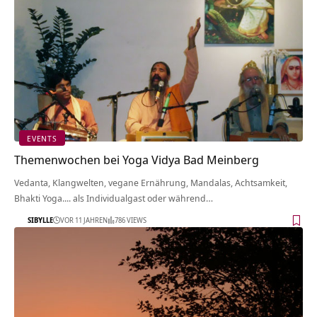
EVENTS
Themenwochen bei Yoga Vidya Bad Meinberg
Vedanta, Klangwelten, vegane Ernährung, Mandalas, Achtsamkeit,
Bhakti Yoga.... als Individualgast oder während…
SIBYLLE
VOR 11 JAHREN
786 VIEWS