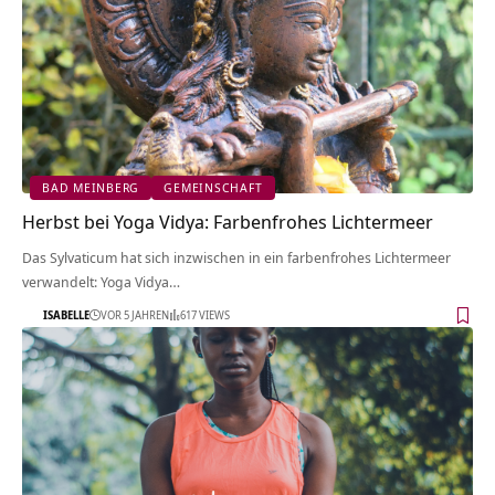
BAD MEINBERG
GEMEINSCHAFT
Herbst bei Yoga Vidya: Farbenfrohes Lichtermeer
Das Sylvaticum hat sich inzwischen in ein farbenfrohes Lichtermeer
verwandelt: Yoga Vidya…
ISABELLE
VOR 5 JAHREN
617 VIEWS