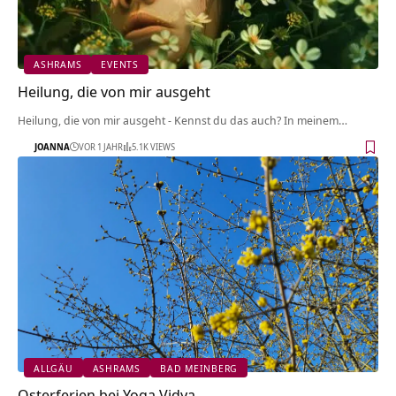
ASHRAMS
EVENTS
Heilung, die von mir ausgeht
Heilung, die von mir ausgeht - Kennst du das auch? In meinem…
JOANNA
VOR 1 JAHR
5.1K VIEWS
ALLGÄU
ASHRAMS
BAD MEINBERG
Osterferien bei Yoga Vidya