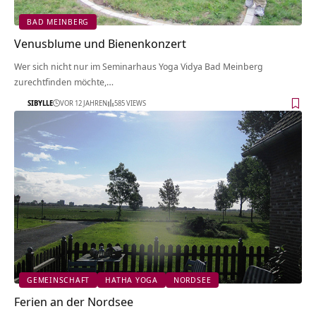
BAD MEINBERG
Venusblume und Bienenkonzert
Wer sich nicht nur im Seminarhaus Yoga Vidya Bad Meinberg
zurechtfinden möchte,…
SIBYLLE
VOR 12 JAHREN
585 VIEWS
GEMEINSCHAFT
HATHA YOGA
NORDSEE
Ferien an der Nordsee