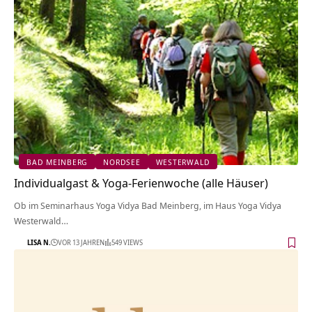
BAD MEINBERG
NORDSEE
WESTERWALD
Individualgast & Yoga-Ferienwoche (alle Häuser)
Ob im Seminarhaus Yoga Vidya Bad Meinberg, im Haus Yoga Vidya
Westerwald…
LISA N.
VOR 13 JAHREN
549 VIEWS