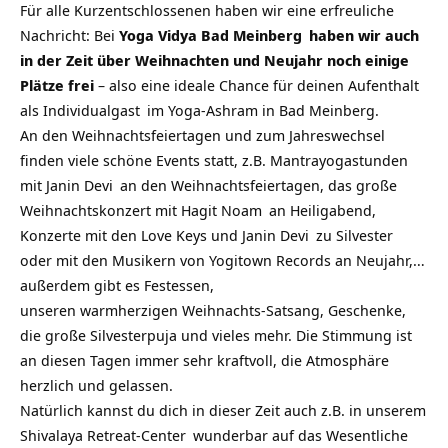
Für alle Kurzentschlossenen haben wir eine erfreuliche
Nachricht: Bei
Yoga Vidya Bad Meinberg
haben wir auch
in der Zeit über Weihnachten und Neujahr noch einige
Plätze frei
– also eine ideale Chance für deinen Aufenthalt
als
Individualgast
im
Yoga-Ashram
in Bad Meinberg.
An den Weihnachtsfeiertagen und zum Jahreswechsel
finden viele schöne Events statt, z.B. Mantrayogastunden
mit
Janin Devi
an den Weihnachtsfeiertagen, das große
Weihnachtskonzert mit
Hagit Noam
an Heiligabend,
Konzerte mit den Love Keys und
Janin Devi
zu Silvester
oder mit den Musikern von Yogitown Records an Neujahr,…
außerdem gibt es Festessen,
unseren warmherzigen Weihnachts-Satsang, Geschenke,
die große Silvesterpuja und vieles mehr. Die Stimmung ist
an diesen Tagen immer sehr kraftvoll, die Atmosphäre
herzlich und gelassen.
Natürlich kannst du dich in dieser Zeit auch z.B. in unserem
Shivalaya Retreat-Center
wunderbar auf das Wesentliche