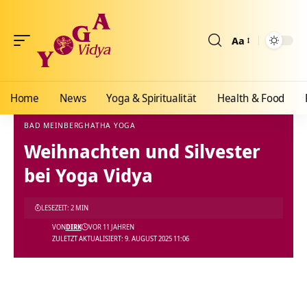
Aa
Größenänderun
Home
News
Yoga & Spiritualität
Health & Food
BAD MEINBERG
HATHA YOGA
Weihnachten und Silvester
Yoga Vidya Blog - Yoga, Meditation und Ayurveda
>
Blog
>
News
>
Ashrams
>
Bad Me
bei Yoga Vidya
LESEZEIT: 2 MIN
VON
DIRK
VOR 11 JAHREN
ZULETZT AKTUALISIERT: 9. AUGUST 2025 11:06