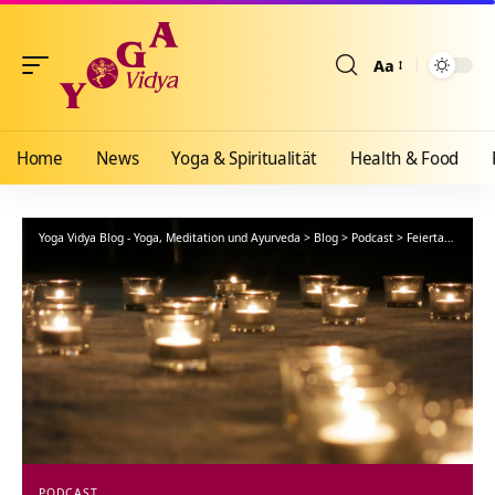
Aa
Größenänderun
Home
News
Yoga & Spiritualität
Health & Food
Yoga Vidya Blog - Yoga, Meditation und Ayurveda
>
Blog
>
Podcast
>
Feiertage und ihre spirituelle Bedeutung
PODCAST