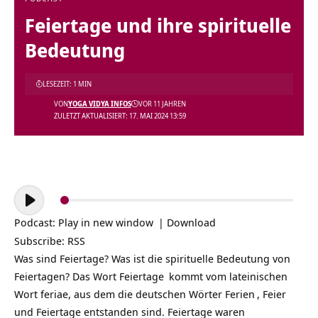
Feiertage und ihre spirituelle
Bedeutung
LESEZEIT: 1 MIN
VON
YOGA VIDYA INFOS
VOR 11 JAHREN
ZULETZT AKTUALISIERT: 17. MAI 2024 13:59
Audio-
Player
Podcast:
Play in new window
|
Download
Subscribe:
RSS
Was sind Feiertage? Was ist die spirituelle Bedeutung von
Feiertagen? Das Wort
Feiertage
kommt vom lateinischen
Wort feriae, aus dem die deutschen Wörter
Ferien
,
Feier
und Feiertage entstanden sind. Feiertage waren