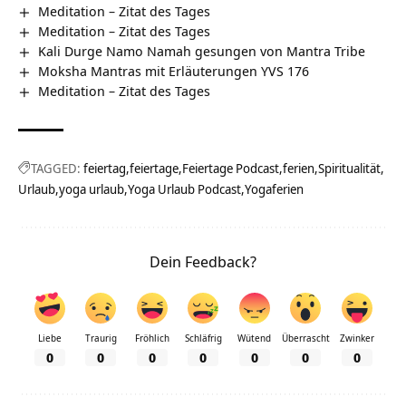
Meditation – Zitat des Tages
Meditation – Zitat des Tages
Kali Durge Namo Namah gesungen von Mantra Tribe
Moksha Mantras mit Erläuterungen YVS 176
Meditation – Zitat des Tages
TAGGED:
feiertag
feiertage
Feiertage Podcast
ferien
Spiritualität
Urlaub
yoga urlaub
Yoga Urlaub Podcast
Yogaferien
Dein Feedback?
Liebe
Traurig
Fröhlich
Schläfrig
Wütend
Überrascht
Zwinker
0
0
0
0
0
0
0