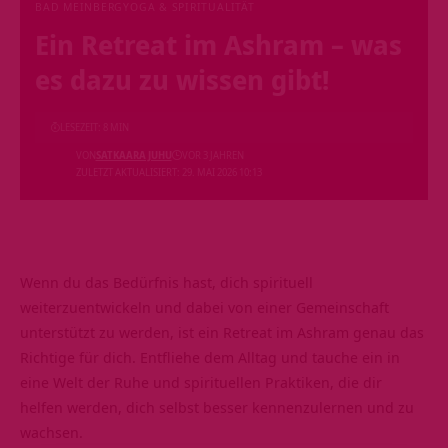
BAD MEINBERG
YOGA & SPIRITUALITÄT
Ein Retreat im Ashram – was
es dazu zu wissen gibt!
LESEZEIT: 8 MIN
VON
SATKAARA JUHU
VOR 3 JAHREN
ZULETZT AKTUALISIERT: 29. MAI 2026 10:13
Wenn du das Bedürfnis hast, dich spirituell
weiterzuentwickeln und dabei von einer Gemeinschaft
unterstützt zu werden, ist ein Retreat im Ashram genau das
Richtige für dich. Entfliehe dem Alltag und tauche ein in
eine Welt der Ruhe und spirituellen Praktiken, die dir
helfen werden, dich selbst besser kennenzulernen und zu
wachsen.