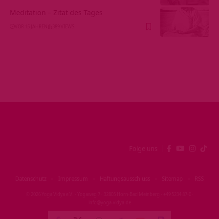
Meditation – Zitat des Tages
VOR 15 JAHREN
389 VIEWS
Folge uns
Datenschutz
Impressum
Haftungsausschluss
Sitemap
RSS
© 2026 Yoga Vidya e.V. · Yogaweg 7 · 32805 Horn‑Bad Meinberg · +49 5234 87‑0 ·
info@yoga‑vidya.de