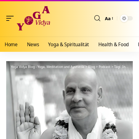
Aa
Größenänderun
Home
News
Yoga & Spiritualität
Health & Food
Yoga Vidya Blog - Yoga, Meditation und Ayurveda
>
Blog
>
Podcast
>
Tägl. Inspiration