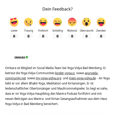
Dein Feedback?
Liebe
Traurig
Fröhlich
Schläfrig
Wütend
Überrascht
Zwinker
0
0
0
0
0
0
0
OMKARA
Omkara ist Mitglied im Social Media Team bei Yoga Vidya Bad Meinberg. Er
betreut die Yoga Vidya Communities
kinder-yoga.cc
sowie
ayurveda-
community.net
sowie
my.yoga-vidya.org
und
mein.yoga-vidya.de
- An Yoga
liebt er vor allem Bhakti-Yoga, Meditation und Kirtansingen. Er ist
leidenschaftlicher Obertonsänger und Maultrommelspieler. So liegt es nahe,
dass er im Yoga Vidya Hauptblog den Mantra Podcast fortführt und mit
neuen Beiträgen aus Mantra- und Kirtan Gesangsaufnahmen aus dem Haus
Yoga Vidya in Bad Meinberg bereichert.