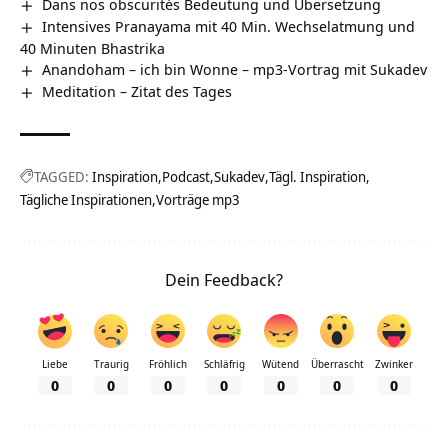
Dans nos obscurités Bedeutung und Übersetzung
Intensives Pranayama mit 40 Min. Wechselatmung und
40 Minuten Bhastrika
Anandoham – ich bin Wonne – mp3-Vortrag mit Sukadev
Meditation – Zitat des Tages
TAGGED:
Inspiration
Podcast
Sukadev
Tägl. Inspiration
Tägliche Inspirationen
Vorträge mp3
Dein Feedback?
Liebe
Traurig
Fröhlich
Schläfrig
Wütend
Überrascht
Zwinker
0
0
0
0
0
0
0