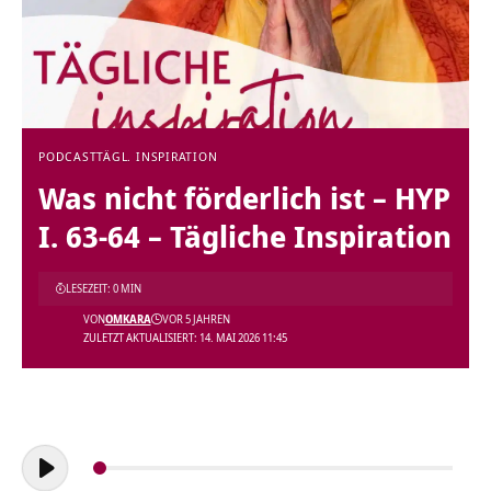
PODCAST
TÄGL. INSPIRATION
Was nicht förderlich ist – HYP
I. 63-64 – Tägliche Inspiration
LESEZEIT: 0 MIN
VON
OMKARA
VOR 5 JAHREN
ZULETZT AKTUALISIERT: 14. MAI 2026 11:45
Audio-
Player