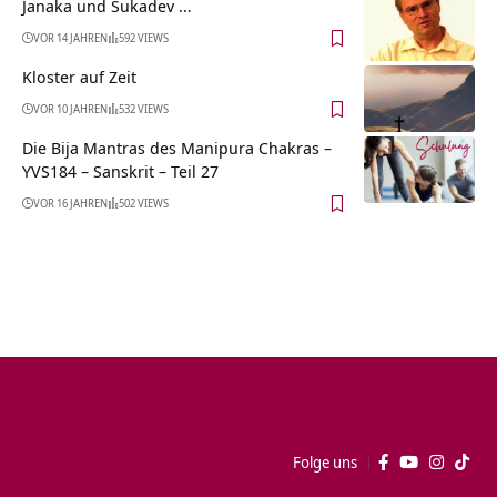
Janaka und Sukadev …
VOR 14 JAHREN
592 VIEWS
Kloster auf Zeit
VOR 10 JAHREN
532 VIEWS
Die Bija Mantras des Manipura Chakras –
YVS184 – Sanskrit – Teil 27
VOR 16 JAHREN
502 VIEWS
Folge uns