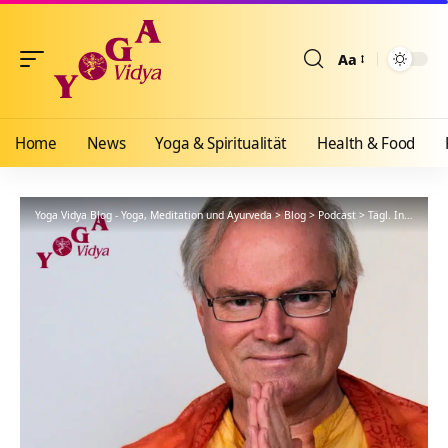
Aa
Größenänderun
Home
News
Yoga & Spiritualität
Health & Food
Yoga Vidya Blog - Yoga, Meditation und Ayurveda
>
Blog
>
Podcast
>
Tägl. Inspiration