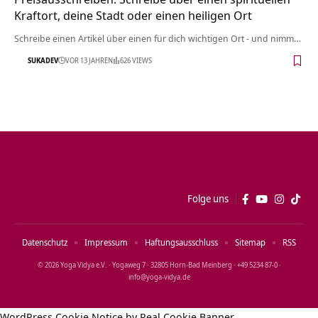
Kraftort, deine Stadt oder einen heiligen Ort
Schreibe einen Artikel über einen für dich wichtigen Ort - und nimm…
SUKADEV
VOR 13 JAHREN
626 VIEWS
Folge uns
Datenschutz
Impressum
Haftungsausschluss
Sitemap
RSS
© 2026 Yoga Vidya e.V. · Yogaweg 7 · 32805 Horn‑Bad Meinberg · +49 5234 87‑0 ·
info@yoga‑vidya.de
WordPress Cookie Notice by Real Cookie Banner