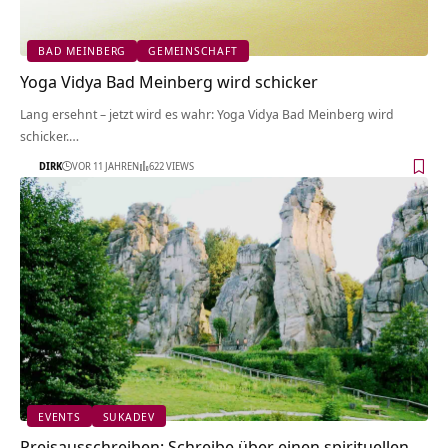
BAD MEINBERG
GEMEINSCHAFT
Yoga Vidya Bad Meinberg wird schicker
Lang ersehnt – jetzt wird es wahr: Yoga Vidya Bad Meinberg wird
schicker.…
DIRK
VOR 11 JAHREN
622 VIEWS
EVENTS
SUKADEV
Preisausschreiben: Schreibe über einen spirituellen