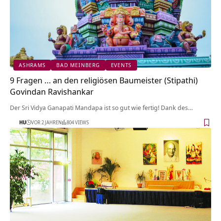
ASHRAMS
BAD MEINBERG
EVENTS
9 Fragen … an den religiösen Baumeister (Stipathi)
Govindan Ravishankar
Der Sri Vidya Ganapati Mandapa ist so gut wie fertig! Dank des…
HU
VOR 2 JAHREN
804 VIEWS