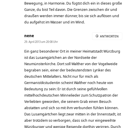
Bewegung, in Harmonie. Du fügtst dich ein in dieses große
Ganze, du bist Teil davon. Die Grenzen zwischen dir und
draußen werden immer dünner, bis sie sich auflösen und
du aufgehst im Wasser und im Wind.
nene
ANTWORTEN
29. April 2013 um 20:08 Uhr
Ein ganz besonderer Ort in meiner Heimatstadt Würzburg
ist das Lusamgärtchen an der Nordseite der
Neumünsterkirche. Dort soll Walther von der Vogelweide
begraben sein, einer der bedeutendsten Lyriker des
deutschen Mittelalters. Nicht nur für mich als
Germanistikstudentin scheint Walther noch heute von
Bedeutung zu sein: Er ist durch seine gefühlvollen
mittelhochdeutschen Minnelieder zum Schutzpatron der
Verliebten geworden, die seinem Grab einen Besuch
abstatten und sich so mit ihm verbunden fühlen können.
Das Lusamgärtchen liegt zwar mitten in der Innenstadt, ist
aber trotzdem so verborgen, dass sich nur eingeweihte
Würzburger und wenige Reisende dorthin verirren. Durch