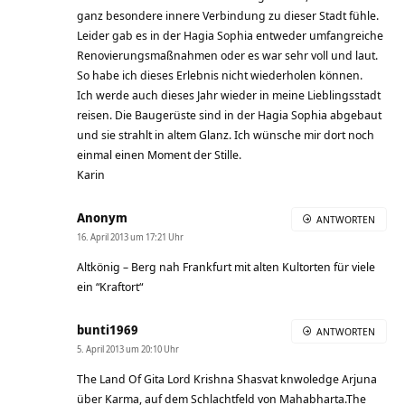
ganz besondere innere Verbindung zu dieser Stadt fühle.
Leider gab es in der Hagia Sophia entweder umfangreiche
Renovierungsmaßnahmen oder es war sehr voll und laut.
So habe ich dieses Erlebnis nicht wiederholen können.
Ich werde auch dieses Jahr wieder in meine Lieblingsstadt
reisen. Die Baugerüste sind in der Hagia Sophia abgebaut
und sie strahlt in altem Glanz. Ich wünsche mir dort noch
einmal einen Moment der Stille.
Karin
Anonym
ANTWORTEN
16. April 2013 um 17:21 Uhr
Altkönig – Berg nah Frankfurt mit alten Kultorten für viele
ein “Kraftort“
bunti1969
ANTWORTEN
5. April 2013 um 20:10 Uhr
The Land Of Gita Lord Krishna Shasvat knwoledge Arjuna
über Karma, auf dem Schlachtfeld von Mahabharta.The