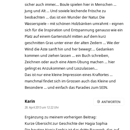
sicher auch immer…. Boule spielen hier in Menschen …
Jung und Alt … Und soviele leichende Frösche zu
beobachten … das ist ein Wunder der Natur. Die
Wasserspiele – mit schönen Holzbänken umrahmt – eignen
sich für die Inspiration und Entspannung genauso wie ein
Platz auf einem Gartenstuhl mitten auf dem kurz
geschnitten Gras unter einer der alten Zedern … Wie der
Wind die Äste sanft hin und her bewegt … Gedanken
kommen und ziehen lassen … ein Buch schreiben,
Zeichnen oder auch eine Atem-Übung machen … hier
gelingt es Anzukommen und Loszulassen…
Das ist nur eine kleine Impression eines Kraftortes …
manchmal findet sich im Grossen auch das Kleine und
Besondere … und einfach das Paradies zum SEIN.
Karin
ANTWORTEN
28. April 2013 um 12:22 Uhr
Ergänzung zu meinem vorherigen Beitrag:
Kurze Übersicht zur Geschichte der Hagia Sophia
Die heutige Hagia Sophia ist das dritte Bauwerk, das auf