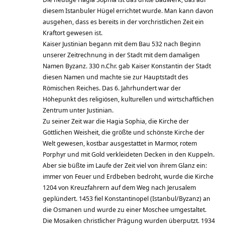
diesem Istanbuler Hügel errichtet wurde. Man kann davon
ausgehen, dass es bereits in der vorchristlichen Zeit ein
Kraftort gewesen ist.
Kaiser Justinian begann mit dem Bau 532 nach Beginn
unserer Zeitrechnung in der Stadt mit dem damaligen
Namen Byzanz. 330 n.Chr. gab Kaiser Konstantin der Stadt
diesen Namen und machte sie zur Hauptstadt des
Römischen Reiches. Das 6. Jahrhundert war der
Höhepunkt des religiösen, kulturellen und wirtschaftlichen
Zentrum unter Justinian.
Zu seiner Zeit war die Hagia Sophia, die Kirche der
Göttlichen Weisheit, die größte und schönste Kirche der
Welt gewesen, kostbar ausgestattet in Marmor, rotem
Porphyr und mit Gold verkleideten Decken in den Kuppeln.
Aber sie büßte im Laufe der Zeit viel von ihrem Glanz ein:
immer von Feuer und Erdbeben bedroht, wurde die Kirche
1204 von Kreuzfahrern auf dem Weg nach Jerusalem
geplündert. 1453 fiel Konstantinopel (Istanbul/Byzanz) an
die Osmanen und wurde zu einer Moschee umgestaltet.
Die Mosaiken christlicher Prägung wurden überputzt. 1934