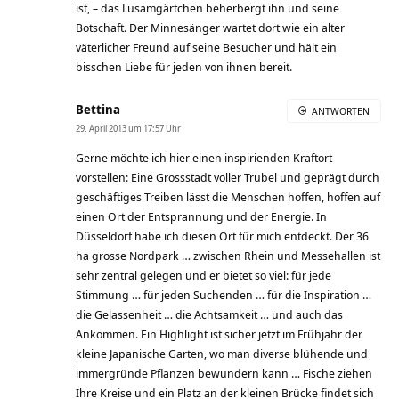
ist, – das Lusamgärtchen beherbergt ihn und seine
Botschaft. Der Minnesänger wartet dort wie ein alter
väterlicher Freund auf seine Besucher und hält ein
bisschen Liebe für jeden von ihnen bereit.
Bettina
ANTWORTEN
29. April 2013 um 17:57 Uhr
Gerne möchte ich hier einen inspirienden Kraftort
vorstellen: Eine Grossstadt voller Trubel und geprägt durch
geschäftiges Treiben lässt die Menschen hoffen, hoffen auf
einen Ort der Entsprannung und der Energie. In
Düsseldorf habe ich diesen Ort für mich entdeckt. Der 36
ha grosse Nordpark … zwischen Rhein und Messehallen ist
sehr zentral gelegen und er bietet so viel: für jede
Stimmung … für jeden Suchenden … für die Inspiration …
die Gelassenheit … die Achtsamkeit … und auch das
Ankommen. Ein Highlight ist sicher jetzt im Frühjahr der
kleine Japanische Garten, wo man diverse blühende und
immergründe Pflanzen bewundern kann … Fische ziehen
Ihre Kreise und ein Platz an der kleinen Brücke findet sich