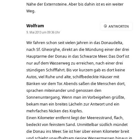
Nähe der Externsteine. Aber bis dahin ist es ein weiter
Weg.
Wolfram
ANTWORTEN
9. Mai 2013 um 09:36 Uhr
Wir fahren schon seit vielen Jahren in das Donaudelta,
nach Sf. Gheorghe, direkt an die Mündung einer der drei
Hauptarme der Donau in das Schwarze Meer. Das Dorf ist
nur auf dem Wasserweg zu erreichen, nach einer drei
stündigen Schifffahrt. Bis vor kurzem gab es dort keine
Autos, viel Ruhe und alte, schilfbedeckte Häuser mit
Bänken vor dem Tor. Abends saßen die Menschen dort,
sprachen miteinander und genossen den
Sonnenuntergang. Wenn man im Vorbeigehen grüßte,
bekam man ein breites Lächeln zur Antwort und ein
mehrfaches Nicken des Kopfes.
Einen Kilometer entfernt liegt der Meeresstrand, flach,
bedeckt von feinstem Sand. Unmittelbar südlich mündet
die Donau ins Meer. Sie ist hier über einen Kilometer breit
und schiebt unaufhaltsam riesige Wassermassen hinaus in