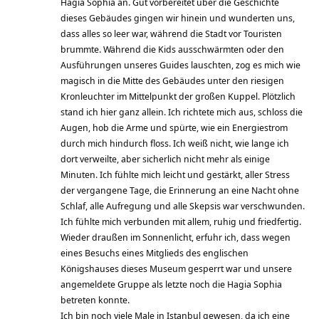
Hagia Sophia an. Gut vorbereitet über die Geschichte
dieses Gebäudes gingen wir hinein und wunderten uns,
dass alles so leer war, während die Stadt vor Touristen
brummte. Während die Kids ausschwärmten oder den
Ausführungen unseres Guides lauschten, zog es mich wie
magisch in die Mitte des Gebäudes unter den riesigen
Kronleuchter im Mittelpunkt der großen Kuppel. Plötzlich
stand ich hier ganz allein. Ich richtete mich aus, schloss die
Augen, hob die Arme und spürte, wie ein Energiestrom
durch mich hindurch floss. Ich weiß nicht, wie lange ich
dort verweilte, aber sicherlich nicht mehr als einige
Minuten. Ich fühlte mich leicht und gestärkt, aller Stress
der vergangene Tage, die Erinnerung an eine Nacht ohne
Schlaf, alle Aufregung und alle Skepsis war verschwunden.
Ich fühlte mich verbunden mit allem, ruhig und friedfertig.
Wieder draußen im Sonnenlicht, erfuhr ich, dass wegen
eines Besuchs eines Mitglieds des englischen
Königshauses dieses Museum gesperrt war und unsere
angemeldete Gruppe als letzte noch die Hagia Sophia
betreten konnte.
Ich bin noch viele Male in Istanbul gewesen, da ich eine