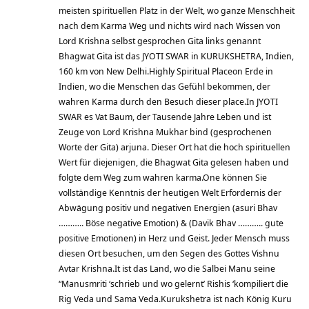
meisten spirituellen Platz in der Welt, wo ganze Menschheit
nach dem Karma Weg und nichts wird nach Wissen von
Lord Krishna selbst gesprochen Gita links genannt
Bhagwat Gita ist das JYOTI SWAR in KURUKSHETRA, Indien,
160 km von New Delhi.Highly Spiritual Placeon Erde in
Indien, wo die Menschen das Gefühl bekommen, der
wahren Karma durch den Besuch dieser place.In JYOTI
SWAR es Vat Baum, der Tausende Jahre Leben und ist
Zeuge von Lord Krishna Mukhar bind (gesprochenen
Worte der Gita) arjuna. Dieser Ort hat die hoch spirituellen
Wert für diejenigen, die Bhagwat Gita gelesen haben und
folgte dem Weg zum wahren karma.One können Sie
vollständige Kenntnis der heutigen Welt Erfordernis der
Abwägung positiv und negativen Energien (asuri Bhav
……….. Böse negative Emotion) & (Davik Bhav ……….. gute
positive Emotionen) in Herz und Geist. Jeder Mensch muss
diesen Ort besuchen, um den Segen des Gottes Vishnu
Avtar Krishna.It ist das Land, wo die Salbei Manu seine
“Manusmriti ‘schrieb und wo gelernt’ Rishis ‘kompiliert die
Rig Veda und Sama Veda.Kurukshetra ist nach König Kuru