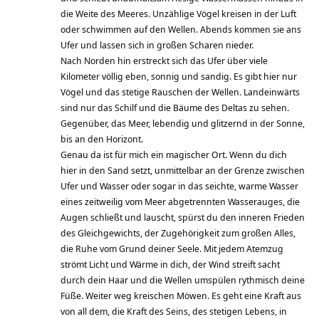
die Weite des Meeres. Unzählige Vögel kreisen in der Luft
oder schwimmen auf den Wellen. Abends kommen sie ans
Ufer und lassen sich in großen Scharen nieder.
Nach Norden hin erstreckt sich das Ufer über viele
Kilometer völlig eben, sonnig und sandig. Es gibt hier nur
Vögel und das stetige Rauschen der Wellen. Landeinwärts
sind nur das Schilf und die Bäume des Deltas zu sehen.
Gegenüber, das Meer, lebendig und glitzernd in der Sonne,
bis an den Horizont.
Genau da ist für mich ein magischer Ort. Wenn du dich
hier in den Sand setzt, unmittelbar an der Grenze zwischen
Ufer und Wasser oder sogar in das seichte, warme Wasser
eines zeitweilig vom Meer abgetrennten Wasserauges, die
Augen schließt und lauscht, spürst du den inneren Frieden
des Gleichgewichts, der Zugehörigkeit zum großen Alles,
die Ruhe vom Grund deiner Seele. Mit jedem Atemzug
strömt Licht und Wärme in dich, der Wind streift sacht
durch dein Haar und die Wellen umspülen rythmisch deine
Füße. Weiter weg kreischen Möwen. Es geht eine Kraft aus
von all dem, die Kraft des Seins, des stetigen Lebens, in