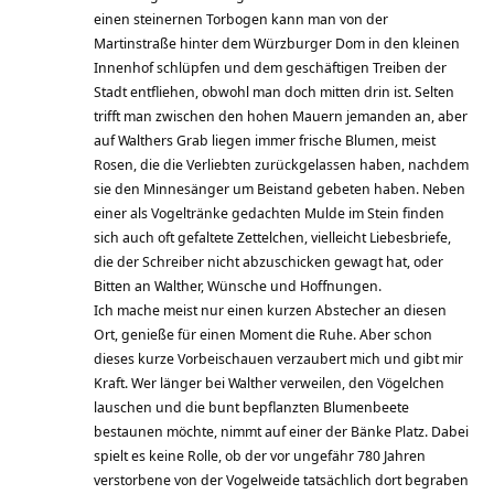
einen steinernen Torbogen kann man von der
Martinstraße hinter dem Würzburger Dom in den kleinen
Innenhof schlüpfen und dem geschäftigen Treiben der
Stadt entfliehen, obwohl man doch mitten drin ist. Selten
trifft man zwischen den hohen Mauern jemanden an, aber
auf Walthers Grab liegen immer frische Blumen, meist
Rosen, die die Verliebten zurückgelassen haben, nachdem
sie den Minnesänger um Beistand gebeten haben. Neben
einer als Vogeltränke gedachten Mulde im Stein finden
sich auch oft gefaltete Zettelchen, vielleicht Liebesbriefe,
die der Schreiber nicht abzuschicken gewagt hat, oder
Bitten an Walther, Wünsche und Hoffnungen.
Ich mache meist nur einen kurzen Abstecher an diesen
Ort, genieße für einen Moment die Ruhe. Aber schon
dieses kurze Vorbeischauen verzaubert mich und gibt mir
Kraft. Wer länger bei Walther verweilen, den Vögelchen
lauschen und die bunt bepflanzten Blumenbeete
bestaunen möchte, nimmt auf einer der Bänke Platz. Dabei
spielt es keine Rolle, ob der vor ungefähr 780 Jahren
verstorbene von der Vogelweide tatsächlich dort begraben