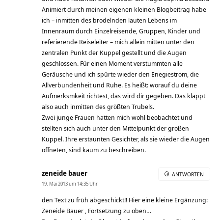
Animiert durch meinen eigenen kleinen Blogbeitrag habe
ich – inmitten des brodelnden lauten Lebens im
Innenraum durch Einzelreisende, Gruppen, Kinder und
referierende Reiseleiter – mich allein mitten unter den
zentralen Punkt der Kuppel gestellt und die Augen
geschlossen. Für einen Moment verstummten alle
Geräusche und ich spürte wieder den Enegiestrom, die
Allverbundenheit und Ruhe. Es heißt: worauf du deine
Aufmerksmkeit richtest, das wird dir gegeben. Das klappt
also auch inmitten des größten Trubels.
Zwei junge Frauen hatten mich wohl beobachtet und
stellten sich auch unter den Mittelpunkt der großen
Kuppel. Ihre erstaunten Gesichter, als sie wieder die Augen
öffneten, sind kaum zu beschreiben.
zeneide bauer
ANTWORTEN
19. Mai 2013 um 14:35 Uhr
den Text zu früh abgeschickt!! Hier eine kleine Ergänzung:
Zeneide Bauer , Fortsetzung zu oben…