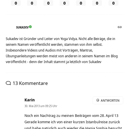
0
0
0
0
0
0
0
SUKADEV
Sukadev ist Gründer und Leiter von Yoga Vidya. Nicht alle Beiräge, die in
seinem Namen veröffentlicht werden, stammen von ihm selbst.
Insbesondere Videos und Audios mit Vorträgen, Mantras,
Übungsanleitungen werden meist von anderen in seinem Namen im Blog
veröffentlicht - denn der Inhalt stammt ja letztlich von Sukadev
13 Kommentare
Karin
ANTWORTEN
30. Mai 2013 um 09:25 Uhr
Noch ein Nachtrag zu meinen Beiträgen vom 28. April 13
Gerade komme ich von einer kurzen Istanbulreise zurück
und habe natürlich auch wieder die Hagia Sophia besucht.