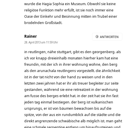
wurde die Hagia Sophia ein Museum. Obwohl sie keine
religiöse Funktion mehr erfüllt, ist sie noch immer eine
Oase der Einkehr und Besinnung mitten im Trubel einer
brodelnden Großstadt.
Rainer
ANTWORTEN
28. April 2013 um 11:59 Uhr
in reutlingen, nähe stuttgart, gibt es den georgenberg. als
ich vor knapp dreieinhalb monaten hierher kam hat eine
freundin, mit der ich in ihrer wohnung wohne, den berg
als den arunachala reutlingens vorgestellt. die ähnlichkeit
ist in der tat nicht von der hand zu weisen und in den
letzten zwei jahren hat er ihr als treuer begleiter zur seite
gestanden, während sie eine retreatzeit in der wohnung
am fusse des berges erlebt hat. in der zeit hat sie ihn fast
jeden tag einmal bestiegen. der berg ist vulkanischen
ursprungs, er ist von bäumen bewachsen bis auf die
spitze, von der aus ein rundumblick auf die städte und die
direkt angrenzende schwäbische alb möglich ist. man geht
eine schmale serpentine entlang um hinaufzusteigen und