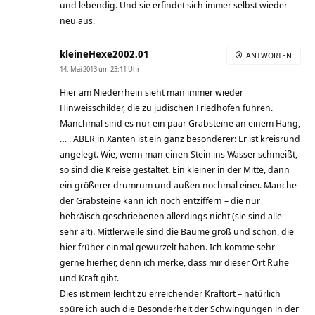
und lebendig. Und sie erfindet sich immer selbst wieder
neu aus.
kleineHexe2002.01
ANTWORTEN
14. Mai 2013 um 23:11 Uhr
Hier am Niederrhein sieht man immer wieder
Hinweisschilder, die zu jüdischen Friedhöfen führen.
Manchmal sind es nur ein paar Grabsteine an einem Hang,
… . ABER in Xanten ist ein ganz besonderer: Er ist kreisrund
angelegt. Wie, wenn man einen Stein ins Wasser schmeißt,
so sind die Kreise gestaltet. Ein kleiner in der Mitte, dann
ein größerer drumrum und außen nochmal einer. Manche
der Grabsteine kann ich noch entziffern – die nur
hebräisch geschriebenen allerdings nicht (sie sind alle
sehr alt). Mittlerweile sind die Bäume groß und schön, die
hier früher einmal gewurzelt haben. Ich komme sehr
gerne hierher, denn ich merke, dass mir dieser Ort Ruhe
und Kraft gibt.
Dies ist mein leicht zu erreichender Kraftort – natürlich
spüre ich auch die Besonderheit der Schwingungen in der