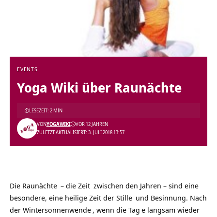
EVENTS
Yoga Wiki über Raunächte
LESEZEIT: 2 MIN
VON
YOGAWIKI
VOR 12 JAHREN
ZULETZT AKTUALISIERT: 3. JULI 2018 13:57
Die
Raunächte
– die
Zeit
zwischen den Jahren – sind eine
besondere, eine heilige Zeit der
Stille
und Besinnung. Nach
der
Wintersonnenwende
, wenn die
Tag
e langsam wieder