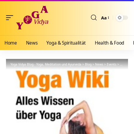
Aa
Größenänderun
Home
News
Yoga & Spiritualität
Health & Food
Yoga Vidya Blog - Yoga, Meditation und Ayurveda
>
Blog
>
News
>
Events
>
Yoga Wik