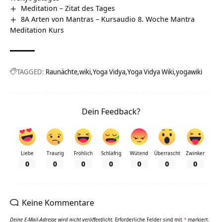
Meditation – Zitat des Tages
8A Arten von Mantras – Kursaudio 8. Woche Mantra
Meditation Kurs
TAGGED:
Raunächte
wiki
Yoga Vidya
Yoga Vidya Wiki
yogawiki
Dein Feedback?
Liebe
Traurig
Fröhlich
Schläfrig
Wütend
Überrascht
Zwinker
0
0
0
0
0
0
0
Keine Kommentare
Deine E-Mail-Adresse wird nicht veröffentlicht.
Erforderliche Felder sind mit
*
markiert.