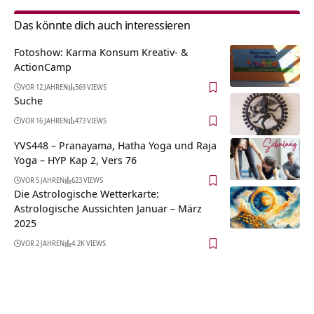
Das könnte dich auch interessieren
Fotoshow: Karma Konsum Kreativ- &
ActionCamp
VOR 12 JAHREN
569 VIEWS
Suche
VOR 16 JAHREN
473 VIEWS
YVS448 – Pranayama, Hatha Yoga und Raja
Yoga – HYP Kap 2, Vers 76
VOR 5 JAHREN
623 VIEWS
Die Astrologische Wetterkarte:
Astrologische Aussichten Januar – März
2025
VOR 2 JAHREN
4.2K VIEWS