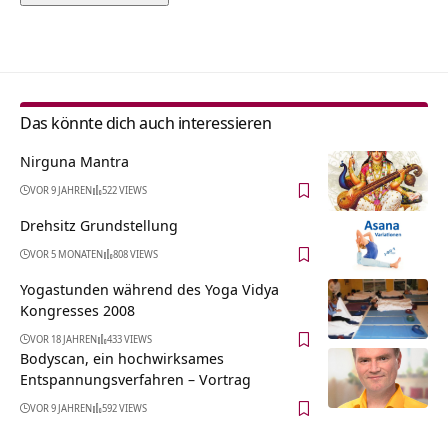
Alternative:
Das könnte dich auch interessieren
Nirguna Mantra
VOR 9 JAHREN
522 VIEWS
Drehsitz Grundstellung
VOR 5 MONATEN
808 VIEWS
Yogastunden während des Yoga Vidya
Kongresses 2008
VOR 18 JAHREN
433 VIEWS
Bodyscan, ein hochwirksames
Entspannungsverfahren – Vortrag
VOR 9 JAHREN
592 VIEWS