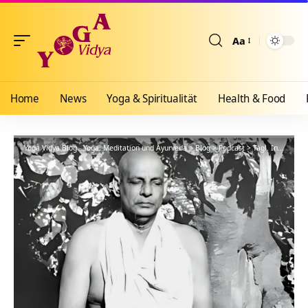
Aa
Größenänderun
Home
News
Yoga & Spiritualität
Health & Food
Yoga Vidya Blog - Yoga, Meditation und Ayurveda
>
Blog
>
Podcast
>
Tägl. Inspiration