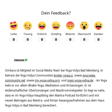
Dein Feedback?
Liebe
Traurig
Fröhlich
Schläfrig
Wütend
Überrascht
Zwinker
0
0
0
0
0
0
0
OMKARA
Omkara ist Mitglied im Social Media Team bei Yoga Vidya Bad Meinberg. Er
betreut die Yoga Vidya Communities
kinder-yoga.cc
sowie
ayurveda-
community.net
sowie
my.yoga-vidya.org
und
mein.yoga-vidya.de
- An Yoga
liebt er vor allem Bhakti-Yoga, Meditation und Kirtansingen. Er ist
leidenschaftlicher Obertonsänger und Maultrommelspieler. So liegt es nahe,
dass er im Yoga Vidya Hauptblog den Mantra Podcast fortführt und mit
neuen Beiträgen aus Mantra- und Kirtan Gesangsaufnahmen aus dem Haus
Yoga Vidya in Bad Meinberg bereichert.