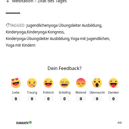
Meditation – Zitat des Tages
TAGGED:
Jugendlichenyoga Übungsleiter Ausbildung
Kinderyoga
Kinderyoga Kongress
Kinderyoga Übungsleiter Ausbildung
Yoga mit Jugendlichen
Yoga mit Kindern
Dein Feedback?
Liebe
Traurig
Fröhlich
Schläfrig
Wütend
Überrascht
Zwinker
0
0
0
0
0
0
0
SUKADEV