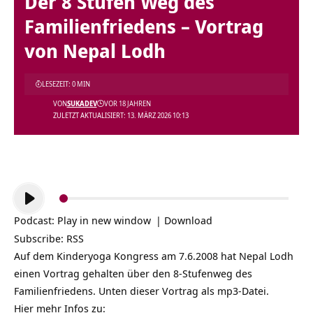
Der 8 Stufen Weg des
Familienfriedens – Vortrag
von Nepal Lodh
LESEZEIT: 0 MIN
VON
SUKADEV
VOR 18 JAHREN
ZULETZT AKTUALISIERT: 13. MÄRZ 2026 10:13
Audio-
Player
Podcast:
Play in new window
|
Download
Subscribe:
RSS
Auf dem Kinderyoga Kongress am 7.6.2008 hat Nepal Lodh
einen Vortrag gehalten über den 8-Stufenweg des
Familienfriedens. Unten dieser Vortrag als mp3-Datei.
Hier mehr Infos zu: