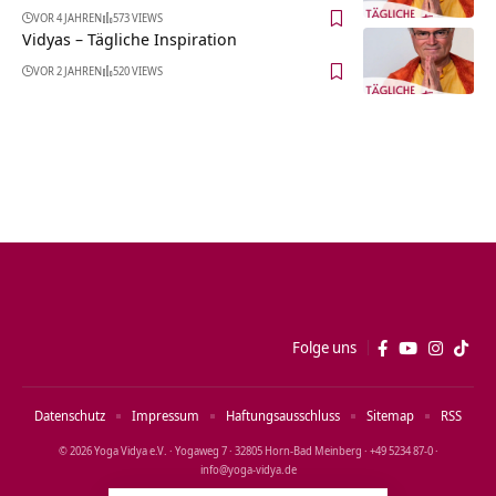
VOR 4 JAHREN
573 VIEWS
Vidyas – Tägliche Inspiration
VOR 2 JAHREN
520 VIEWS
Folge uns
Datenschutz
Impressum
Haftungsausschluss
Sitemap
RSS
© 2026 Yoga Vidya e.V. · Yogaweg 7 · 32805 Horn‑Bad Meinberg · +49 5234 87‑0 ·
info@yoga‑vidya.de