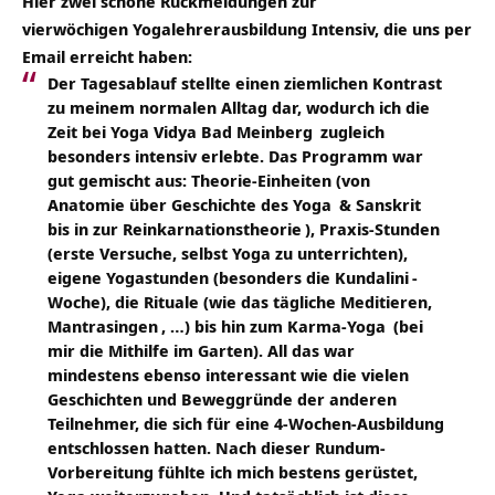
Hier zwei schöne Rückmeldungen zur
vierwöchigen Yogalehrerausbildung Intensiv, die uns per
Email erreicht haben:
Der Tagesablauf stellte einen ziemlichen Kontrast
zu meinem normalen Alltag dar, wodurch ich die
Zeit bei
Yoga Vidya Bad Meinberg
zugleich
besonders intensiv erlebte. Das Programm war
gut gemischt aus: Theorie-Einheiten (von
Anatomie über Geschichte des
Yoga
&
Sanskrit
bis in zur
Reinkarnationstheorie
), Praxis-Stunden
(erste Versuche, selbst Yoga zu unterrichten),
eigene Yogastunden (besonders die
Kundalini
-
Woche), die Rituale (wie das tägliche Meditieren,
Mantrasingen
, …) bis hin zum
Karma-Yoga
(bei
mir die Mithilfe im Garten). All das war
mindestens ebenso interessant wie die vielen
Geschichten und Beweggründe der anderen
Teilnehmer, die sich für eine 4-Wochen-Ausbildung
entschlossen hatten. Nach dieser Rundum-
Vorbereitung fühlte ich mich bestens gerüstet,