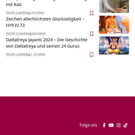
mit Kati
VOR 2 JAHREN
753 VIEWS
Zeichen allerhöchsten Glückseligkeit –
HYP.IV.73
VOR 12 JAHREN
604 VIEWS
Dattatreya Jayanti 2024 – Die Geschichte
von Dattatreya und seinen 24 Gurus
VOR 2 JAHREN
1.1K VIEWS
Folge uns