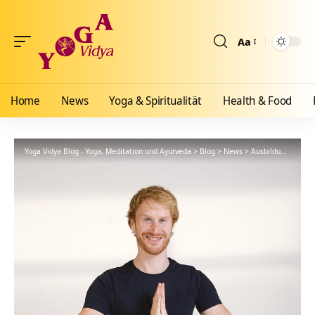
Aa
Größenänderun
Home
News
Yoga & Spiritualität
Health & Food
Yoga Vidya Blog - Yoga, Meditation und Ayurveda
>
Blog
>
News
>
Ausbildungen
>
Fe