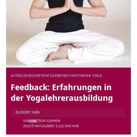
AUSBILDUNGEN
EVENTS
GEMEINSCHAFT
HATHA YOGA
Feedback: Erfahrungen in
der Yogalehrerausbildung
LESEZEIT: 3 MIN
VON
DIRK
VOR 10 JAHREN
ZULETZT AKTUALISIERT: 3. JULI 2018 14:49