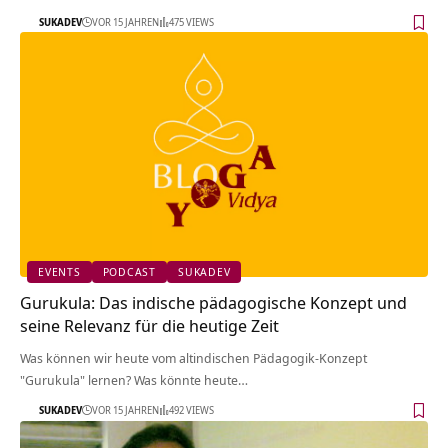
SUKADEV
VOR 15 JAHREN
475 VIEWS
EVENTS
PODCAST
SUKADEV
Gurukula: Das indische pädagogische Konzept und
seine Relevanz für die heutige Zeit
Was können wir heute vom altindischen Pädagogik-Konzept
"Gurukula" lernen? Was könnte heute…
SUKADEV
VOR 15 JAHREN
492 VIEWS