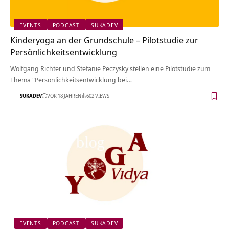
EVENTS
PODCAST
SUKADEV
Kinderyoga an der Grundschule – Pilotstudie zur
Persönlichkeitsentwicklung
Wolfgang Richter und Stefanie Peczysky stellen eine Pilotstudie zum
Thema "Persönlichkeitsentwicklung bei…
SUKADEV
VOR 18 JAHREN
602 VIEWS
EVENTS
PODCAST
SUKADEV