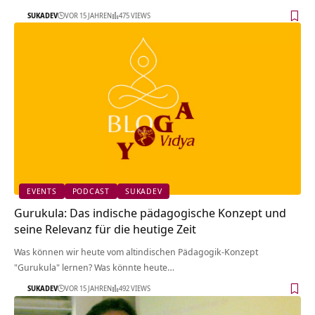
SUKADEV
VOR 15 JAHREN
475 VIEWS
EVENTS
PODCAST
SUKADEV
Gurukula: Das indische pädagogische Konzept und
seine Relevanz für die heutige Zeit
Was können wir heute vom altindischen Pädagogik-Konzept
"Gurukula" lernen? Was könnte heute…
SUKADEV
VOR 15 JAHREN
492 VIEWS