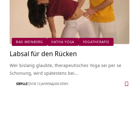
BAD MEINBERG
HATHA YOGA
YOGATHERAPIE
Labsal für den Rücken
Wer bislang glaubte, therapeutisches Yoga sei per se
Schonung, wird spätestens bei…
SIBYLLE
VOR 12 JAHREN
606 VIEWS