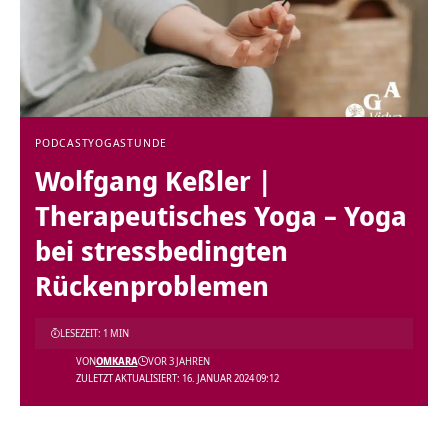
PODCAST
YOGASTUNDE
Wolfgang Keßler |
Therapeutisches Yoga – Yoga
bei stressbedingten
Rückenproblemen
LESEZEIT: 1 MIN
VON
OMKARA
VOR 3 JAHREN
ZULETZT AKTUALISIERT: 16. JANUAR 2024 09:12