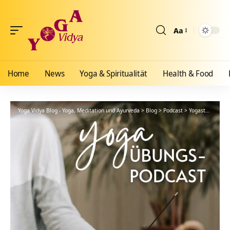
Aa
Größenänderun
Home
News
Yoga & Spiritualität
Health & Food
Yoga Vidya Blog - Yoga, Meditation und Ayurveda
>
Blog
>
Podcast
>
Yogastunde
>
Wo