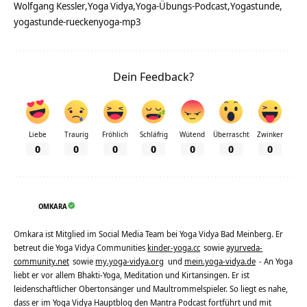
Wolfgang Kessler
Yoga Vidya
Yoga-Übungs-Podcast
Yogastunde
yogastunde-rueckenyoga-mp3
Dein Feedback?
Liebe
Traurig
Fröhlich
Schläfrig
Wütend
Überrascht
Zwinker
0
0
0
0
0
0
0
OMKARA
Omkara ist Mitglied im Social Media Team bei Yoga Vidya Bad Meinberg. Er
betreut die Yoga Vidya Communities
kinder-yoga.cc
sowie
ayurveda-
community.net
sowie
my.yoga-vidya.org
und
mein.yoga-vidya.de
- An Yoga
liebt er vor allem Bhakti-Yoga, Meditation und Kirtansingen. Er ist
leidenschaftlicher Obertonsänger und Maultrommelspieler. So liegt es nahe,
dass er im Yoga Vidya Hauptblog den Mantra Podcast fortführt und mit