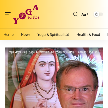
Aa
Größenänderun
Home
News
Yoga & Spiritualität
Health & Food
Yoga Vidya Blog - Yoga, Meditation und Ayurveda
>
Blog
>
Podcast
>
Tägl. Inspiration