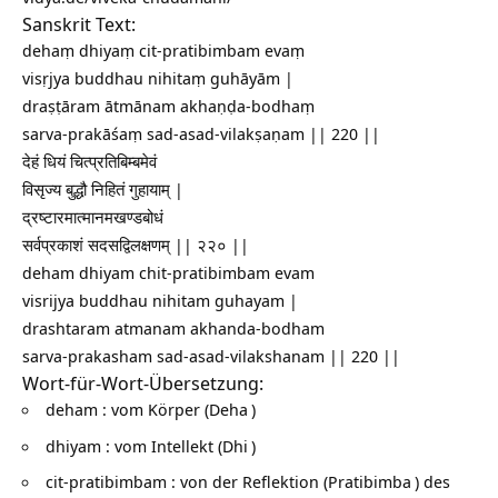
Sanskrit Text:
dehaṃ dhiyaṃ cit-pratibimbam evaṃ
visṛjya buddhau nihitaṃ guhāyām |
draṣṭāram ātmānam akhaṇḍa-bodhaṃ
sarva-prakāśaṃ sad-asad-vilakṣaṇam || 220 ||
देहं धियं चित्प्रतिबिम्बमेवं
विसृज्य बुद्धौ निहितं गुहायाम् |
द्रष्टारमात्मानमखण्डबोधं
सर्वप्रकाशं सदसद्विलक्षणम् || २२० ||
deham dhiyam chit-pratibimbam evam
visrijya buddhau nihitam guhayam |
drashtaram atmanam akhanda-bodham
sarva-prakasham sad-asad-vilakshanam || 220 ||
Wort-für-Wort-Übersetzung:
deham : vom Körper (
Deha
)
dhiyam : vom Intellekt (
Dhi
)
cit-pratibimbam : von der Reflektion (
Pratibimba
) des