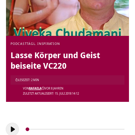
PODCAST
TÄGL. INSPIRATION
Lasse Körper und Geist
beiseite VC220
LESEZEIT: 2 MIN
VON
RAFAELA
VOR 8 JAHREN
ZULETZT AKTUALISIERT: 15. JULI 2018 14:12
Audio-
Player