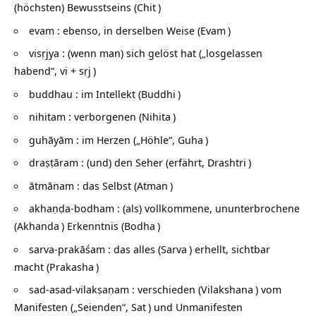
(höchsten) Bewusstseins (
Chit
)
evam : ebenso, in derselben Weise (
Evam
)
visṛjya : (wenn man) sich gelöst hat („losgelassen
habend“, vi +
sṛj
)
buddhau : im Intellekt (
Buddhi
)
nihitam : verborgenen (
Nihita
)
guhāyām : im Herzen („Höhle“,
Guha
)
draṣṭāram : (und) den Seher (erfährt,
Drashtri
)
ātmānam : das Selbst (
Atman
)
akhaṇḍa-bodham : (als) vollkommene, ununterbrochene
(
Akhanda
) Erkenntnis (
Bodha
)
sarva-prakāśam : das alles (
Sarva
) erhellt, sichtbar
macht (
Prakasha
)
sad-asad-vilakṣaṇam : verschieden (
Vilakshana
) vom
Manifesten („Seienden“,
Sat
) und Unmanifesten