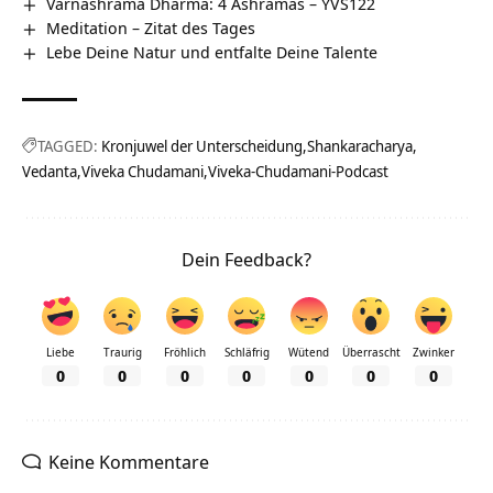
Varnashrama Dharma: 4 Ashramas – YVS122
Meditation – Zitat des Tages
Lebe Deine Natur und entfalte Deine Talente
TAGGED:
Kronjuwel der Unterscheidung
Shankaracharya
Vedanta
Viveka Chudamani
Viveka-Chudamani-Podcast
Dein Feedback?
Liebe
Traurig
Fröhlich
Schläfrig
Wütend
Überrascht
Zwinker
0
0
0
0
0
0
0
Keine Kommentare