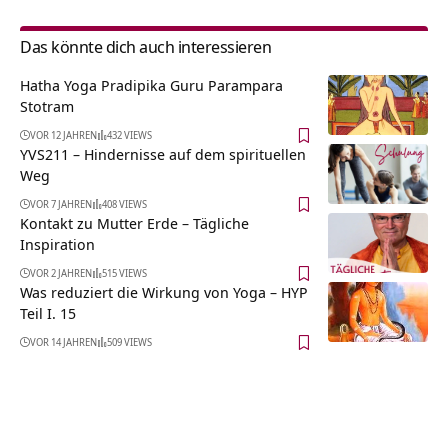
Das könnte dich auch interessieren
Hatha Yoga Pradipika Guru Parampara
Stotram
VOR 12 JAHREN
432 VIEWS
YVS211 – Hindernisse auf dem spirituellen
Weg
VOR 7 JAHREN
408 VIEWS
Kontakt zu Mutter Erde – Tägliche
Inspiration
VOR 2 JAHREN
515 VIEWS
Was reduziert die Wirkung von Yoga – HYP
Teil I. 15
VOR 14 JAHREN
509 VIEWS